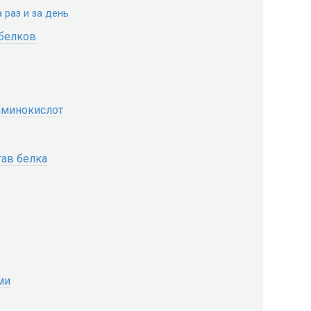
 раз и за день
 белков
аминокислот
тав белка
ми