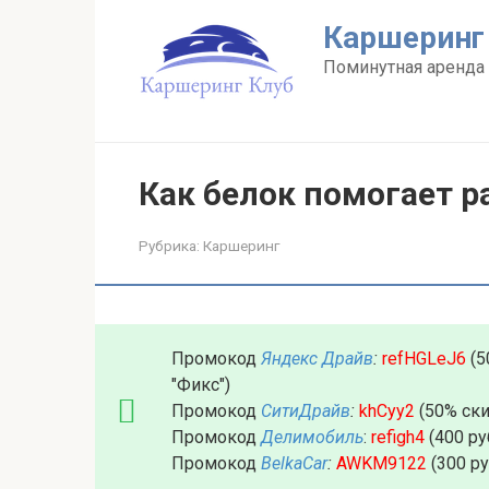
Перейти
Каршеринг
к
контенту
Поминутная аренда 
Как белок помогает 
Рубрика:
Каршеринг
Промокод
Яндекс Драйв
:
refHGLeJ6
(5
"Фикс")
Промокод
СитиДрайв
:
khCyy2
(50% ски
Промокод
Делимобиль
:
refigh4
(400 ру
Промокод
BelkaCar
:
AWKM9122
(300 р