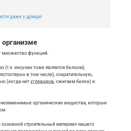
асти даже у дрища!
 организме
 множество функций.
(т.к. инсулин тоже является белком),
естостерон в том числе), сократительную,
ую (когда нет
углеводов
, сжигаем белок) и
о незаменимые органические вещества, которые
ом.
то основной строительный материал нашего