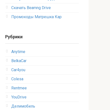
Скачать Beamng Drive
Промокоды Матрешка Кар
Рубрики
Anytime
BelkaCar
Car4you
Colesa
Rentmee
YouDrive
Делимобиль