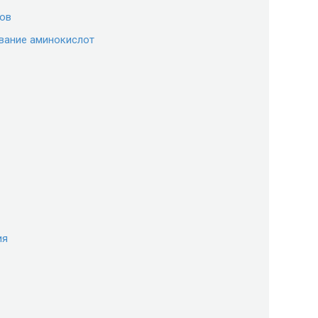
ков
вание аминокислот
ия