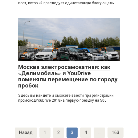
пост, который преследует единственную благую цель —
YouDrive
0
175 просмотров
Москва электросамокатная: как
«Делимобиль» и YouDrive
поменяли перемещение по городу
пробок
Здесь вы найдете и сможете ввести при регистрации
промокодYouDrive 2018на первую поездку на 500
Пагинация
Назад
1
2
3
4
…
163
записей