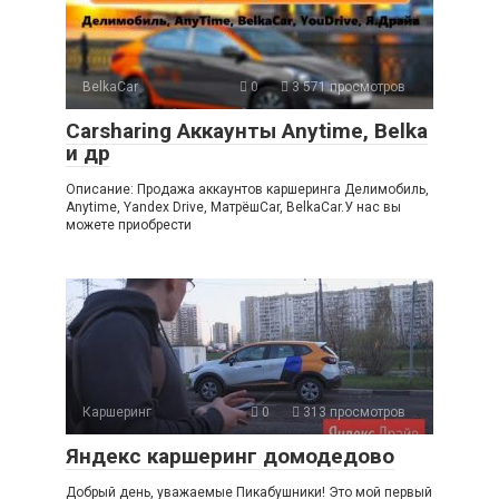
BelkaCar
0
3 571 просмотров
Carsharing Аккаунты Anytime, Belka
и др
Описание: Продажа аккаунтов каршеринга Делимобиль,
Anytime, Yandex Drive, МатрёшCar, BelkaCar.У нас вы
можете приобрести
Каршеринг
0
313 просмотров
Яндекс каршеринг домодедово
Добрый день, уважаемые Пикабушники! Это мой первый