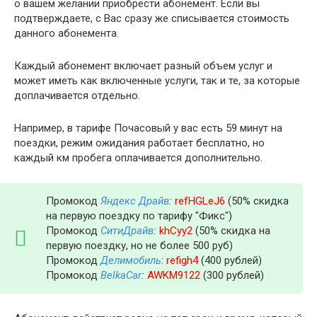
о вашем желании приобрести абонемент. Если вы
подтверждаете, с Вас сразу же списывается стоимость
данного абонемента.
Каждый абонемент включает разный объем услуг и
может иметь как включенные услуги, так и те, за которые
доплачивается отдельно.
Например, в тарифе Почасовый у вас есть 59 минут на
поездки, режим ожидания работает бесплатно, но
каждый км пробега оплачивается дополнительно.
Промокод
Яндекс Драйв
:
refHGLeJ6
(50% скидка
на первую поездку по тарифу "Фикс")
Промокод
СитиДрайв
:
khCyy2
(50% скидка на
первую поездку, но не более 500 руб)
Промокод
Делимобиль
:
refigh4
(400 рублей)
Промокод
BelkaCar
:
AWKM9122
(300 рублей)