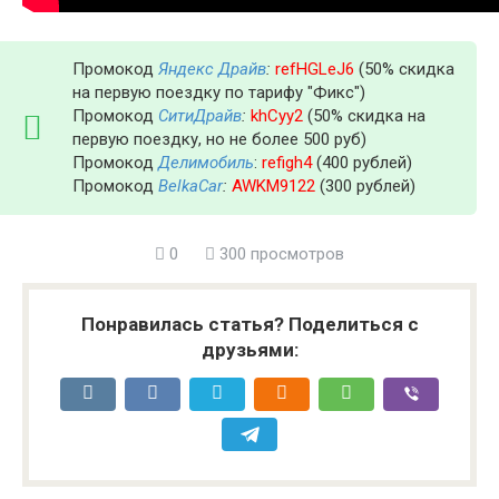
Промокод
Яндекс Драйв
:
refHGLeJ6
(50% скидка
на первую поездку по тарифу "Фикс")
Промокод
СитиДрайв
:
khCyy2
(50% скидка на
первую поездку, но не более 500 руб)
Промокод
Делимобиль
:
refigh4
(400 рублей)
Промокод
BelkaCar
:
AWKM9122
(300 рублей)
0
300 просмотров
Понравилась статья? Поделиться с
друзьями: