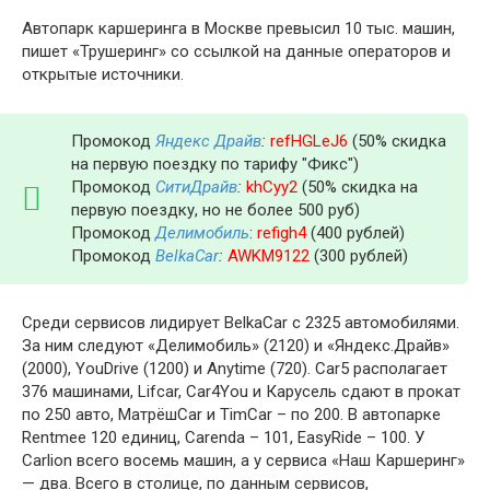
Автопарк каршеринга в Москве превысил 10 тыс. машин,
пишет «Трушеринг» со ссылкой на данные операторов и
открытые источники.
Промокод
Яндекс Драйв
:
refHGLeJ6
(50% скидка
на первую поездку по тарифу "Фикс")
Промокод
СитиДрайв
:
khCyy2
(50% скидка на
первую поездку, но не более 500 руб)
Промокод
Делимобиль
:
refigh4
(400 рублей)
Промокод
BelkaCar
:
AWKM9122
(300 рублей)
Среди сервисов лидирует BelkaCar с 2325 автомобилями.
За ним следуют «Делимобиль» (2120) и «Яндекс.Драйв»
(2000), YouDrive (1200) и Anytime (720). Car5 располагает
376 машинами, Lifcar, Car4You и Карусель сдают в прокат
по 250 авто, МатрёшCar и TimCar – по 200. В автопарке
Rentmee 120 единиц, Carenda – 101, EasyRide – 100. У
Carlion всего восемь машин, а у сервиса «Наш Каршеринг»
— два. Всего в столице, по данным сервисов,