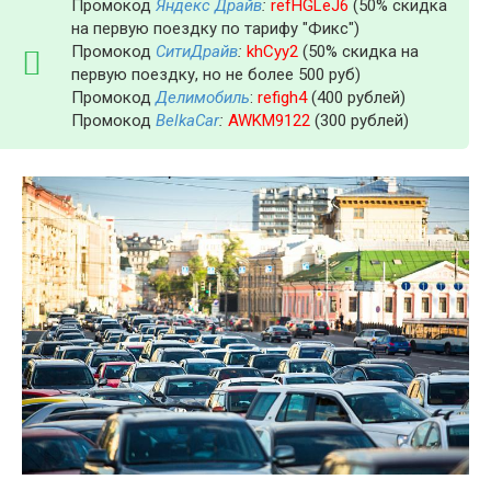
Промокод
Яндекс Драйв
:
refHGLeJ6
(50% скидка
на первую поездку по тарифу "Фикс")
Промокод
СитиДрайв
:
khCyy2
(50% скидка на
первую поездку, но не более 500 руб)
Промокод
Делимобиль
:
refigh4
(400 рублей)
Промокод
BelkaCar
:
AWKM9122
(300 рублей)