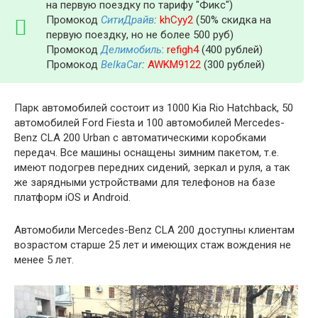
на первую поездку по тарифу "Фикс")
Промокод
СитиДрайв
:
khCyy2
(50% скидка на
первую поездку, но не более 500 руб)
Промокод
Делимобиль
:
refigh4
(400 рублей)
Промокод
BelkaCar
:
AWKM9122
(300 рублей)
Парк автомобилей состоит из 1000 Kia Rio Hatchback, 50
автомобилей Ford Fiesta и 100 автомобилей Mercedes-
Benz CLA 200 Urban с автоматическими коробками
передач. Все машины оснащены зимним пакетом, т.е.
имеют подогрев передних сидений, зеркал и руля, а так
же зарядными устройствами для телефонов на базе
платформ iOS и Android.
Автомобили Mercedes-Benz CLA 200 доступны клиентам
возрастом старше 25 лет и имеющих стаж вождения не
менее 5 лет.