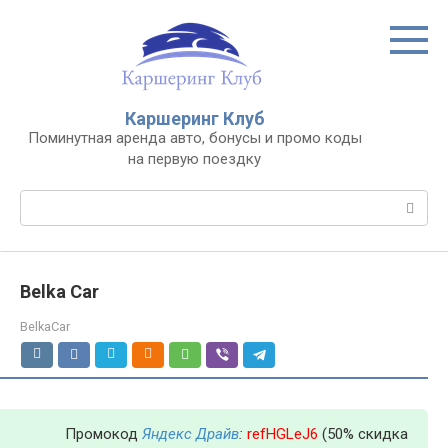
Перейти
к
контенту
Каршеринг Клуб
Поминутная аренда авто, бонусы и промо коды
на первую поездку
Поиск:
Belka Car
BelkaCar
Промокод
Яндекс Драйв
:
refHGLeJ6
(50% скидка