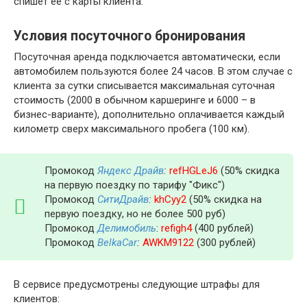
спишет ее с карты клиента.
Условия посуточного бронирования
Посуточная аренда подключается автоматически, если
автомобилем пользуются более 24 часов. В этом случае с
клиента за сутки списывается максимальная суточная
стоимость (2000 в обычном каршеринге и 6000 – в
бизнес-варианте), дополнительно оплачивается каждый
километр сверх максимального пробега (100 км).
Промокод
Яндекс Драйв
:
refHGLeJ6
(50% скидка
на первую поездку по тарифу "Фикс")
Промокод
СитиДрайв
:
khCyy2
(50% скидка на
первую поездку, но не более 500 руб)
Промокод
Делимобиль
:
refigh4
(400 рублей)
Промокод
BelkaCar
:
AWKM9122
(300 рублей)
В сервисе предусмотрены следующие штрафы для
клиентов: