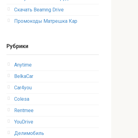
Скачать Beamng Drive
Промокоды Матрешка Кар
Рубрики
Anytime
BelkaCar
Car4you
Colesa
Rentmee
YouDrive
Делимобиль