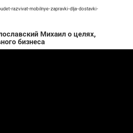
v-budet-razvivat-mobilnye-zapravki-dlja-dostavki-
лославский Михаил о целях,
вного бизнеса