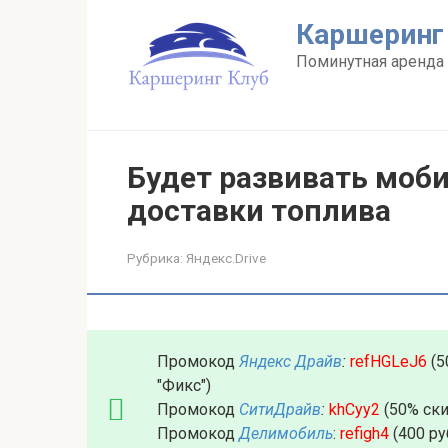
Перейти
Каршеринг
к
контенту
Поминутная аренда 
Будет развивать моб
доставки топлива
Рубрика:
Яндекс.Drive
Промокод
Яндекс Драйв
:
refHGLeJ6
(5
"Фикс")
Промокод
СитиДрайв
:
khCyy2
(50% ски
Промокод
Делимобиль
:
refigh4
(400 ру