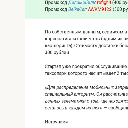
Промокод
Делимобиль
:
refigh4
(400 ру
Промокод
BelkaCar
:
AWKM9122
(300 р
По собственным данным, сервисом в 
корпоративных клиентов (одним из н
каршеринга). Стоимость доставки бенз
300 рублей.
Стартап уже прекратил обслуживание
таксопарк которого насчитывает 2 тыс.
«Для распределения мобильных заправ
специальный алгоритм. Он рассчитыва
данных телематики о том, где находят
осталось в каждом из них»,
— сообщали
Источники: