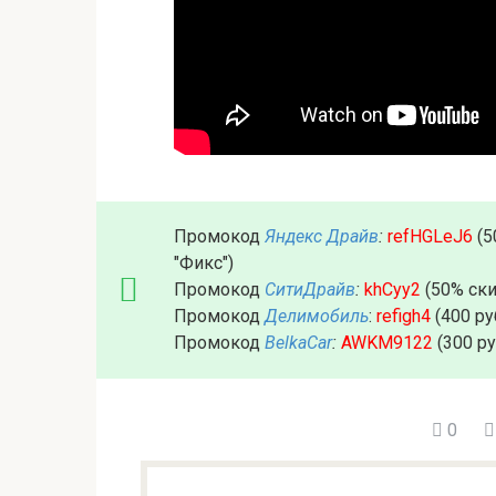
Промокод
Яндекс Драйв
:
refHGLeJ6
(5
"Фикс")
Промокод
СитиДрайв
:
khCyy2
(50% ски
Промокод
Делимобиль
:
refigh4
(400 ру
Промокод
BelkaCar
:
AWKM9122
(300 р
0