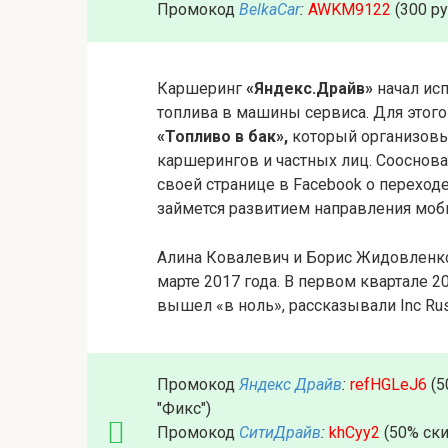
Промокод
BelkaCar
:
AWKM9122
(300 р
Каршеринг
«Яндекс.Драйв»
начал ис
топлива в машины сервиса. Для этого
«Топливо в бак»,
который организовы
каршерингов и частных лиц. Сооснов
своей странице в Facebook о переход
займется развитием направления моб
Алина Ковалевич и Борис Жидовленко
марте 2017 года. В первом квартале 2
вышел «в ноль», рассказывали Inc Rus
Промокод
Яндекс Драйв
:
refHGLeJ6
(5
"Фикс")
Промокод
СитиДрайв
:
khCyy2
(50% ски