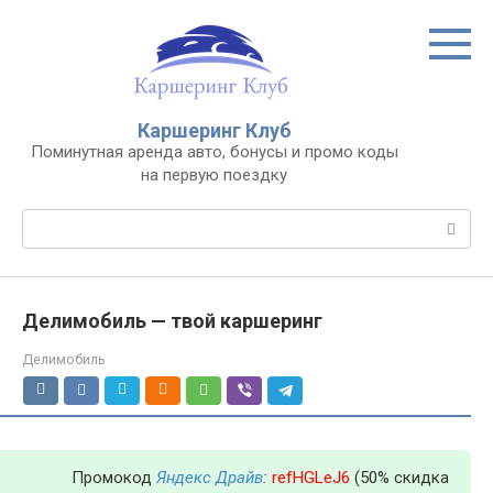
Перейти
к
контенту
Каршеринг Клуб
Поминутная аренда авто, бонусы и промо коды
на первую поездку
Поиск:
Делимобиль — твой каршеринг
Делимобиль
Промокод
Яндекс Драйв
:
refHGLeJ6
(50% скидка