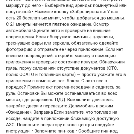
маршрут до него • Выберите вид аренды: поминутный или
посуточный • Нажмите кнопку «Забронировать» У вас
есть 20 бесплатных минут, чтобы добраться до машины.
С 21 минуты начнется платное ожидание. Осмотр
автомобиля Оцените авто и проверьте на внешние
повреждения. Если обнаружите вмятины, царапины,
треснувшие фары или зеркала, обязательно сделайте
фотографию и отправьте ее через приложение. Если нет
внешних повреждений, откройте машину с помощью
приложения и проверьте состояние изнутри. Обнаружили
грязь, порчу салона или отсутствие документов (СТС,
полис ОСАГО и топливной карты) — просто укажите это в
приложении с помощью чек-бокса. С авто все в
порядке? Примите акт приема-передачи и садитесь за
руль. Остановки Вы можете останавливаться во всех
местах, где разрешено ПДД. Выключите двигатель,
закройте двери и переведите Делимобиль в режим
«Ожидание». Заправка Если заметите, что топливо на
исходе, найдите в приложении ближайшую доступную
АЗС. Позвоните оператору в колл-центр и следуйте
инструкции: • Запомните пин-код • Сообщите пин-код