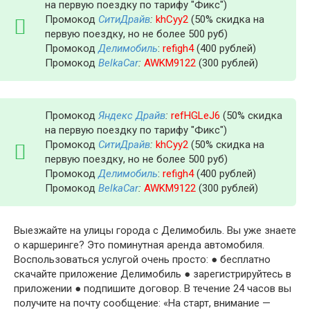
на первую поездку по тарифу "Фикс")
Промокод
СитиДрайв
:
khCyy2
(50% скидка на
первую поездку, но не более 500 руб)
Промокод
Делимобиль
:
refigh4
(400 рублей)
Промокод
BelkaCar
:
AWKM9122
(300 рублей)
Промокод
Яндекс Драйв
:
refHGLeJ6
(50% скидка
на первую поездку по тарифу "Фикс")
Промокод
СитиДрайв
:
khCyy2
(50% скидка на
первую поездку, но не более 500 руб)
Промокод
Делимобиль
:
refigh4
(400 рублей)
Промокод
BelkaCar
:
AWKM9122
(300 рублей)
Выезжайте на улицы города с Делимобиль. Вы уже знаете
о каршеринге? Это поминутная аренда автомобиля.
Воспользоваться услугой очень просто: ● бесплатно
скачайте приложение Делимобиль ● зарегистрируйтесь в
приложении ● подпишите договор. В течение 24 часов вы
получите на почту сообщение: «На старт, внимание —