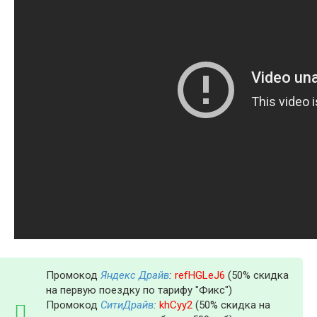
Промокод
Яндекс Драйв
:
refHGLeJ6
(50% скидка
на первую поездку по тарифу "Фикс")
Промокод
СитиДрайв
:
khCyy2
(50% скидка на