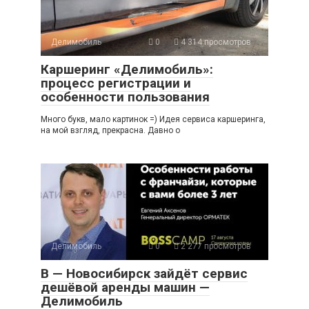
Делимобиль
0
4 314 просмотров
Каршеринг «Делимобиль»:
процесс регистрации и
особенности пользования
Много букв, мало картинок =) Идея сервиса каршеринга,
на мой взгляд, прекрасна. Давно о
Делимобиль
0
2 277 просмотров
В — Новосибирск зайдёт сервис
дешёвой аренды машин —
Делимобиль