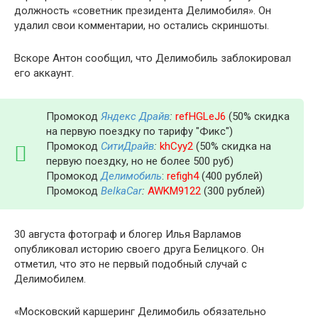
должность «советник президента Делимобиля». Он
удалил свои комментарии, но остались скриншоты.
Вскоре Антон сообщил, что Делимобиль заблокировал
его аккаунт.
Промокод
Яндекс Драйв
:
refHGLeJ6
(50% скидка
на первую поездку по тарифу "Фикс")
Промокод
СитиДрайв
:
khCyy2
(50% скидка на
первую поездку, но не более 500 руб)
Промокод
Делимобиль
:
refigh4
(400 рублей)
Промокод
BelkaCar
:
AWKM9122
(300 рублей)
30 августа фотограф и блогер Илья Варламов
опубликовал историю своего друга Белицкого. Он
отметил, что это не первый подобный случай с
Делимобилем.
«Московский каршеринг Делимобиль обязательно