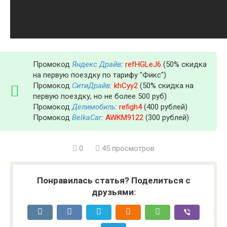
Промокод
Яндекс Драйв
:
refHGLeJ6
(50% скидка
на первую поездку по тарифу "Фикс")
Промокод
СитиДрайв
:
khCyy2
(50% скидка на
первую поездку, но не более 500 руб)
Промокод
Делимобиль
:
refigh4
(400 рублей)
Промокод
BelkaCar
:
AWKM9122
(300 рублей)
0
45 просмотров
Понравилась статья? Поделиться с
друзьями: