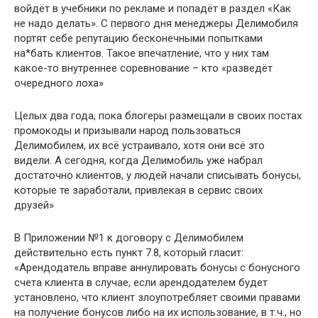
войдёт в учебники по рекламе и попадёт в раздел «Как
не надо делать». С первого дня менеджеры Делимобиля
портят себе репутацию бесконечными попытками
на*бать клиентов. Такое впечатление, что у них там
какое-то внутреннее соревнование – кто «разведёт
очередного лоха»
Целых два года, пока блогеры размещали в своих постах
промокоды и призывали народ пользоваться
Делимобилем, их всё устраивало, хотя они всё это
видели. А сегодня, когда Делимобиль уже набрал
достаточно клиентов, у людей начали списывать бонусы,
которые те заработали, привлекая в сервис своих
друзей»
В Приложении №1 к договору с Делимобилем
действительно есть пункт 7.8, который гласит:
«Арендодатель вправе аннулировать бонусы с бонусного
счета клиента в случае, если арендодателем будет
установлено, что клиент злоупотребляет своими правами
на получение бонусов либо на их использование, в т.ч., но