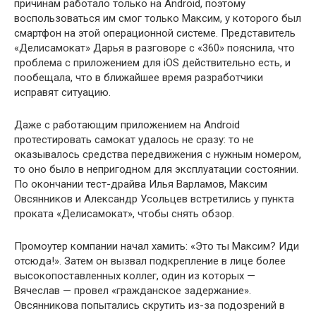
причинам работало только на Android, поэтому
воспользоваться им смог только Максим, у которого был
смартфон на этой операционной системе. Представитель
«Делисамокат» Дарья в разговоре с «360» пояснила, что
проблема с приложением для iOS действительно есть, и
пообещала, что в ближайшее время разработчики
исправят ситуацию.
Даже с работающим приложением на Android
протестировать самокат удалось не сразу: то не
оказывалось средства передвижения с нужным номером,
то оно было в непригодном для эксплуатации состоянии.
По окончании тест-драйва Илья Варламов, Максим
Овсянников и Александр Усольцев встретились у пункта
проката «Делисамокат», чтобы снять обзор.
Промоутер компании начал хамить: «Это ты Максим? Иди
отсюда!». Затем он вызвал подкрепление в лице более
высокопоставленных коллег, один из которых —
Вячеслав — провел «гражданское задержание».
Овсянникова попытались скрутить из-за подозрений в