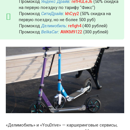
Промокод
Яндекс Драйв
:
refHGLeJ6
(50% скидка
на первую поездку по тарифу "Фикс")
Промокод
СитиДрайв
:
khCyy2
(50% скидка на
первую поездку, но не более 500 руб)
Промокод
Делимобиль
:
refigh4
(400 рублей)
Промокод
BelkaCar
:
AWKM9122
(300 рублей)
«Делимобиль» и «YouDrive» — каршеринговые сервисы,