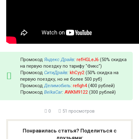
Промокод
Яндекс Драйв
:
refHGLeJ6
(50% скидка
на первую поездку по тарифу "Фикс")
Промокод
СитиДрайв
:
khCyy2
(50% скидка на
первую поездку, но не более 500 руб)
Промокод
Делимобиль
:
refigh4
(400 рублей)
Промокод
BelkaCar
:
AWKM9122
(300 рублей)
0
51 просмотров
Понравилась статья? Поделиться с
друзьями: