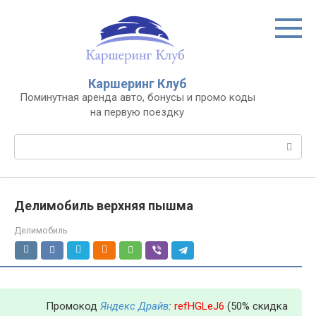
Перейти
к
контенту
Каршеринг Клуб
Поминутная аренда авто, бонусы и промо коды
на первую поездку
Поиск:
Делимобиль верхняя пышма
Делимобиль
Промокод
Яндекс Драйв
:
refHGLeJ6
(50% скидка