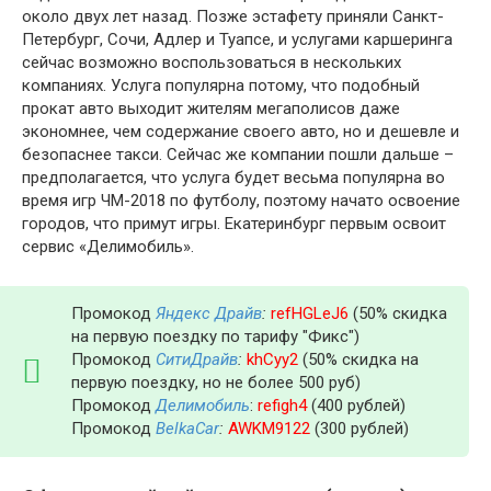
около двух лет назад. Позже эстафету приняли Санкт-
Петербург, Сочи, Адлер и Туапсе, и услугами каршеринга
сейчас возможно воспользоваться в нескольких
компаниях. Услуга популярна потому, что подобный
прокат авто выходит жителям мегаполисов даже
экономнее, чем содержание своего авто, но и дешевле и
безопаснее такси. Сейчас же компании пошли дальше –
предполагается, что услуга будет весьма популярна во
время игр ЧМ-2018 по футболу, поэтому начато освоение
городов, что примут игры. Екатеринбург первым освоит
сервис «Делимобиль».
Промокод
Яндекс Драйв
:
refHGLeJ6
(50% скидка
на первую поездку по тарифу "Фикс")
Промокод
СитиДрайв
:
khCyy2
(50% скидка на
первую поездку, но не более 500 руб)
Промокод
Делимобиль
:
refigh4
(400 рублей)
Промокод
BelkaCar
:
AWKM9122
(300 рублей)