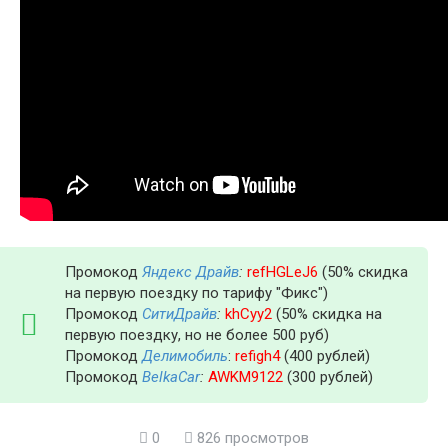
Промокод
Яндекс Драйв
:
refHGLeJ6
(50% скидка
на первую поездку по тарифу "Фикс")
Промокод
СитиДрайв
:
khCyy2
(50% скидка на
первую поездку, но не более 500 руб)
Промокод
Делимобиль
:
refigh4
(400 рублей)
Промокод
BelkaCar
:
AWKM9122
(300 рублей)
0
826 просмотров