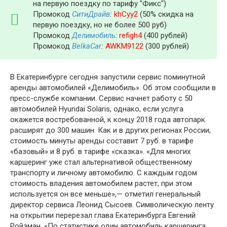
на первую поездку по тарифу "Фикс")
Промокод
СитиДрайв
:
khCyy2
(50% скидка на
первую поездку, но не более 500 руб)
Промокод
Делимобиль
:
refigh4
(400 рублей)
Промокод
BelkaCar
:
AWKM9122
(300 рублей)
В Екатеринбурге сегодня запустили сервис поминутной
аренды автомобилей «Делимобиль». Об этом сообщили в
пресс-службе компании. Сервис начнет работу с 50
автомобилей Hyundai Solaris, однако, если услуга
окажется востребованной, к концу 2018 года автопарк
расширят до 300 машин. Как и в других регионах России,
стоимость минуты аренды составит 7 руб. в тарифе
«базовый» и 8 руб. в тарифе «сказка». «Для многих
каршеринг уже стал альтернативой общественному
транспорту и личному автомобилю. С каждым годом
стоимость владения автомобилем растет, при этом
используется он все меньше»,— отметил генеральный
директор сервиса Леонид Сысоев. Символическую ленту
на открытии перерезал глава Екатеринбурга Евгений
Ройзман. «По статистике один автомобиль каршеринга