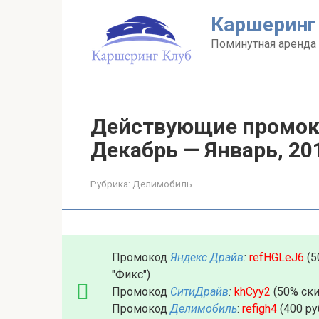
Перейти
Каршеринг
к
контенту
Поминутная аренда 
Действующие промок
Декабрь — Январь, 20
Рубрика:
Делимобиль
Промокод
Яндекс Драйв
:
refHGLeJ6
(5
"Фикс")
Промокод
СитиДрайв
:
khCyy2
(50% ски
Промокод
Делимобиль
:
refigh4
(400 ру