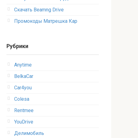
Скачать Beamng Drive
Промокоды Матрешка Кар
Рубрики
Anytime
BelkaCar
Car4you
Colesa
Rentmee
YouDrive
Делимобиль