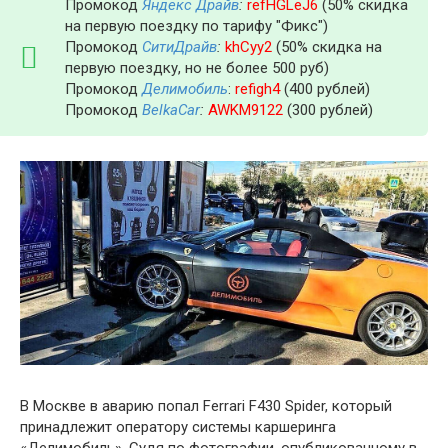
Промокод
Яндекс Драйв
:
refHGLeJ6
(50% скидка
на первую поездку по тарифу "Фикс")
Промокод
СитиДрайв
:
khCyy2
(50% скидка на
первую поездку, но не более 500 руб)
Промокод
Делимобиль
:
refigh4
(400 рублей)
Промокод
BelkaCar
:
AWKM9122
(300 рублей)
В Москве в аварию попал Ferrari F430 Spider, который
принадлежит оператору системы каршеринга