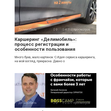
Делимобиль
0
4 313 просмотров
Каршеринг «Делимобиль»:
процесс регистрации и
особенности пользования
Много букв, мало картинок =) Идея сервиса каршеринга,
на мой взгляд, прекрасна. Давно о
Делимобиль
0
2 277 просмотров