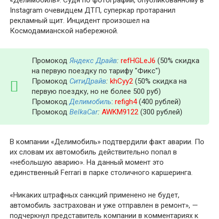
«Делимобиль». Судя по фотографии, опубликованному в
Instagram очевидцем ДТП, суперкар протаранил
рекламный щит. Инцидент произошел на
Космодамианской набережной.
Промокод
Яндекс Драйв
:
refHGLeJ6
(50% скидка
на первую поездку по тарифу "Фикс")
Промокод
СитиДрайв
:
khCyy2
(50% скидка на
первую поездку, но не более 500 руб)
Промокод
Делимобиль
:
refigh4
(400 рублей)
Промокод
BelkaCar
:
AWKM9122
(300 рублей)
В компании «Делимобиль» подтвердили факт аварии. По
их словам их автомобиль действительно попал в
«небольшую аварию». На данный момент это
единственный Ferrari в парке столичного каршеринга.
«Никаких штрафных санкций применено не будет,
автомобиль застрахован и уже отправлен в ремонт», —
подчеркнул представитель компании в комментариях к