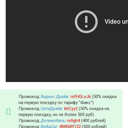
Промокод
Яндекс Драйв
:
refHGLeJ6
(50% скидка
на первую поездку по тарифу "Фикс")
Промокод
СитиДрайв
:
khCyy2
(50% скидка на
первую поездку, но не более 500 руб)
Промокод
Делимобиль
:
refigh4
(400 рублей)
Промокод
BelkaCar
:
AWKM9122
(300 рублей)