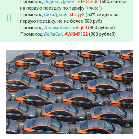
Промокод
Яндекс Драйв
:
refHGLeJ6
(50% скидка
на первую поездку по тарифу "Фикс")
Промокод
СитиДрайв
:
khCyy2
(50% скидка на
первую поездку, но не более 500 руб)
Промокод
Делимобиль
:
refigh4
(400 рублей)
Промокод
BelkaCar
:
AWKM9122
(300 рублей)