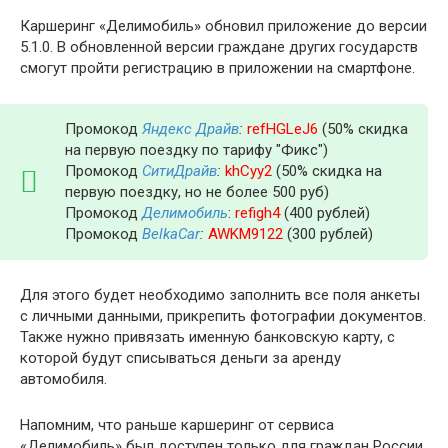
Каршеринг «Делимобиль» обновил приложение до версии
5.1.0. В обновленной версии граждане других государств
смогут пройти регистрацию в приложении на смартфоне.
Промокод
Яндекс Драйв
:
refHGLeJ6
(50% скидка
на первую поездку по тарифу "Фикс")
Промокод
СитиДрайв
:
khCyy2
(50% скидка на
первую поездку, но не более 500 руб)
Промокод
Делимобиль
:
refigh4
(400 рублей)
Промокод
BelkaCar
:
AWKM9122
(300 рублей)
Для этого будет необходимо заполнить все поля анкеты
с личными данными, прикрепить фотографии документов.
Также нужно привязать именную банковскую карту, с
которой будут списываться деньги за аренду
автомобиля.
Напомним, что раньше каршеринг от сервиса
«Делимобиль» был доступен только для граждан России