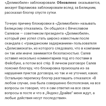
«Делимобиле» заблокировали.
Обновлено
: оказывается,
аккаунт Варламова заблокировали вслед за Белицким,
рассказал блогер спустя сутки.
Точную причину блокировки в «Делимобиле» называть
Белицкому отказались. Он общался с Вячеславом
Салевом — советником президента «Делимобиля»,
который уже успел стать широко известным после
скандала с «гражданским задержанием» пользователя
«Делисамоката», из которого следовало, что в компании
он так или иначе занимается безопасностью. Салев
оставил несколько комментариев под его постами в
Фейсбуке, а потом всё стёр. В личном разговоре Салев
пояснил блогеру, что блокировка произошла из-за
нарушения пунктов договора, но так и не уточнил, каких.
Остальную переписку блогер разглашать отказался: «В
любом случае, она была совершенно бесполезная, на все
вопросы он говорил, что я сам ответил на все свои
вопросы в посте и что в „Яндекс.Драйве” меня ждут, а
любые действия несут последствия».