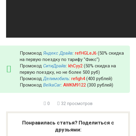
Промокод
Яндекс Драйв
:
refHGLeJ6
(50% скидка
на первую поездку по тарифу "Фикс")
Промокод
СитиДрайв
:
khCyy2
(50% скидка на
первую поездку, но не более 500 руб)
Промокод
Делимобиль
:
refigh4
(400 рублей)
Промокод
BelkaCar
:
AWKM9122
(300 рублей)
0
32 просмотров
Понравилась статья? Поделиться с
друзьями: