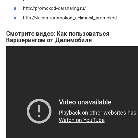
http://promokod-carsharing.ru/
http://vk.com/promokod_delimobil_promokod
Смотрите видео: Как пользоваться
Каршерингом от Делимобиля