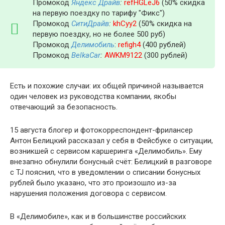
Промокод
Яндекс Драйв
:
refHGLeJ6
(50% скидка
на первую поездку по тарифу "Фикс")
Промокод
СитиДрайв
:
khCyy2
(50% скидка на
первую поездку, но не более 500 руб)
Промокод
Делимобиль
:
refigh4
(400 рублей)
Промокод
BelkaCar
:
AWKM9122
(300 рублей)
Есть и похожие случаи: их общей причиной называется
один человек из руководства компании, якобы
отвечающий за безопасность.
15 августа блогер и фотокорреспондент-фрилансер
Антон Белицкий рассказал у себя в Фейсбуке о ситуации,
возникшей с сервисом каршеринга «Делимобиль». Ему
внезапно обнулили бонусный счёт: Белицкий в разговоре
с TJ пояснил, что в уведомлении о списании бонусных
рублей было указано, что это произошло из-за
нарушения положения договора с сервисом.
В «Делимобиле», как и в большинстве российских