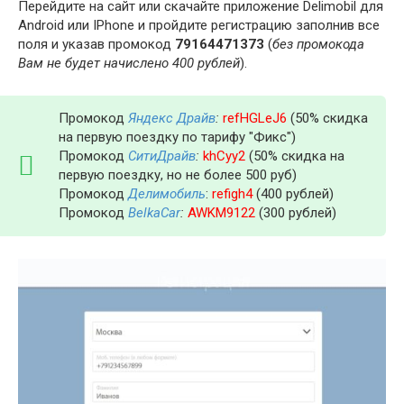
Перейдите на сайт или скачайте приложение Delimobil для
Android или IPhone и пройдите регистрацию заполнив все
поля и указав промокод
79164471373
(
без промокода
Вам не будет начислено 400 рублей
).
Промокод
Яндекс Драйв
:
refHGLeJ6
(50% скидка
на первую поездку по тарифу "Фикс")
Промокод
СитиДрайв
:
khCyy2
(50% скидка на
первую поездку, но не более 500 руб)
Промокод
Делимобиль
:
refigh4
(400 рублей)
Промокод
BelkaCar
:
AWKM9122
(300 рублей)