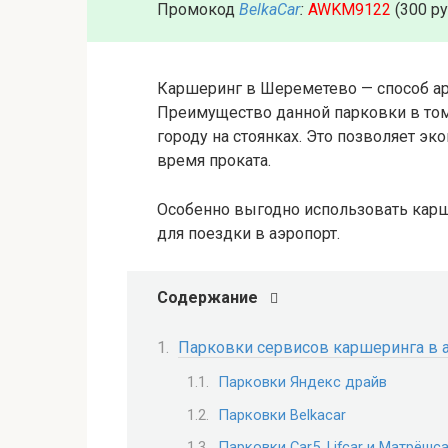
Промокод
BelkaCar
:
AWKM9122
(300 р
Каршеринг в Шереметево — способ ар
Преимущество данной парковки в том
городу на стоянках. Это позволяет эко
время проката.
Особенно выгодно использовать карш
для поездки в аэропорт.
Содержание
Парковки сервисов каршеринга в 
Парковки Яндекс драйв
Парковки Вelkacar
Парковки Car5, Lifcar и Матрёшca