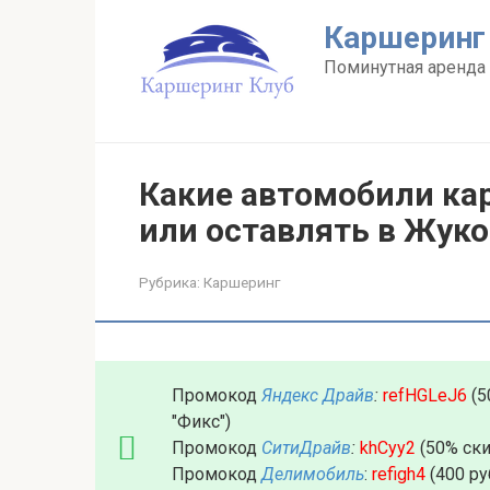
Перейти
Каршеринг
к
контенту
Поминутная аренда 
Какие автомобили ка
или оставлять в Жук
Рубрика:
Каршеринг
Промокод
Яндекс Драйв
:
refHGLeJ6
(5
"Фикс")
Промокод
СитиДрайв
:
khCyy2
(50% ски
Промокод
Делимобиль
:
refigh4
(400 ру