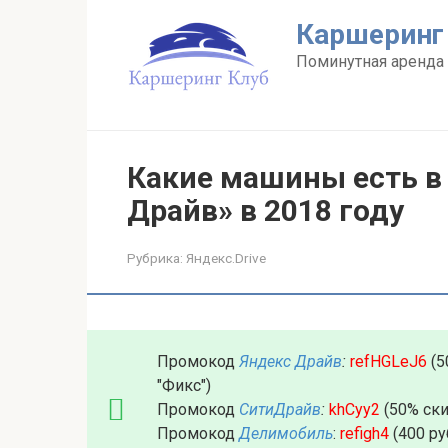
Перейти
Каршеринг
к
контенту
Поминутная аренда 
Какие машины есть в
Драйв» в 2018 году
Рубрика:
Яндекс.Drive
Промокод
Яндекс Драйв
:
refHGLeJ6
(5
"Фикс")
Промокод
СитиДрайв
:
khCyy2
(50% ски
Промокод
Делимобиль
:
refigh4
(400 ру