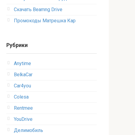
Скачать Beamng Drive
Промокоды Матрешка Кар
Рубрики
Anytime
BelkaCar
Car4you
Colesa
Rentmee
YouDrive
Делимобиль