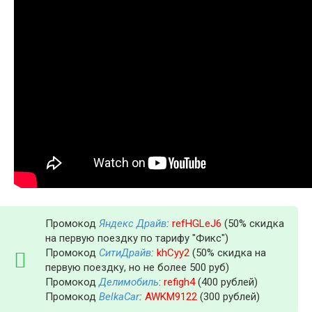
Промокод
Яндекс Драйв
:
refHGLeJ6
(50% скидка
на первую поездку по тарифу "Фикс")
Промокод
СитиДрайв
:
khCyy2
(50% скидка на
первую поездку, но не более 500 руб)
Промокод
Делимобиль
:
refigh4
(400 рублей)
Промокод
BelkaCar
:
AWKM9122
(300 рублей)