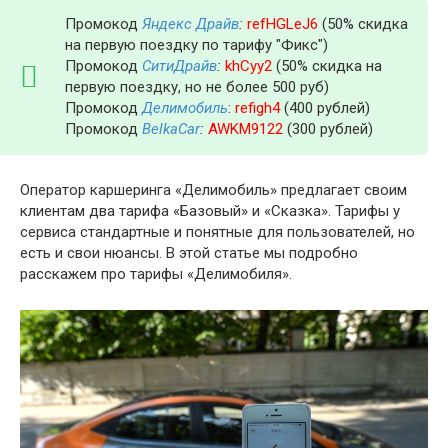
Промокод
Яндекс Драйв
:
refHGLeJ6
(50% скидка
на первую поездку по тарифу "Фикс")
Промокод
СитиДрайв
:
khCyy2
(50% скидка на
первую поездку, но не более 500 руб)
Промокод
Делимобиль
:
refigh4
(400 рублей)
Промокод
BelkaCar
:
AWKM9122
(300 рублей)
Оператор каршеринга «Делимобиль» предлагает своим
клиентам два тарифа «Базовый» и «Сказка». Тарифы у
сервиса стандартные и понятные для пользователей, но
есть и свои нюансы. В этой статье мы подробно
расскажем про тарифы «Делимобиля».