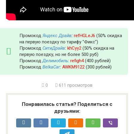
Промокод
Яндекс Драйв
:
refHGLeJ6
(50% скидка
на первую поездку по тарифу "Фикс")
Промокод
СитиДрайв
:
khCyy2
(50% скидка на
первую поездку, но не более 500 руб)
Промокод
Делимобиль
:
refigh4
(400 рублей)
Промокод
BelkaCar
:
AWKM9122
(300 рублей)
0
611 просмотров
Понравилась статья? Поделиться с
друзьями: