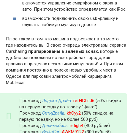
включается управление смартфоном с экрана
авто. При этом устройство определяется как iPod,
возможность подключить свою usb-флешку и
слушать любимую музыку в дороге.
Плюс такси в том, что машина подъезжает в то место,
где находитесь вы. В свою очередь электрокары сервиса
Carsharing
припаркованы в зеленых зонах
, которые
удобно расположены во всех районах города, как
правило в пределах нескольких минут ходьбы. При этом
компания постоянно в поиске новых удобных мест в
Одессе для парковки электромобилей каршеринга
Mobilecar.
Промокод
Яндекс Драйв
:
refHGLeJ6
(50% скидка
на первую поездку по тарифу "Фикс")
Промокод
СитиДрайв
:
khCyy2
(50% скидка на
первую поездку, но не более 500 руб)
Промокод
Делимобиль
:
refigh4
(400 рублей)
Промокод
BelkaCar
:
AWKM9122
(300 рублей)