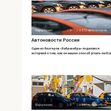
Каршеринг
0
3 372 просмотров
Автоновости России
Один из блогеров «Хабрахабра» поделился
историей о том, как он нашел способ угнать любо
Каршеринг
0
1 597 просмотров