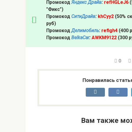
Промокод
Яндекс Драйв
:
refHGLeJ6
(
"Фикс")
Промокод
СитиДрайв
:
khCyy2
(50% ск
руб)
Промокод
Делимобиль
:
refigh4
(400 
Промокод
BelkaCar
:
AWKM9122
(300 р
0
Понравилась стать
Вам также мо