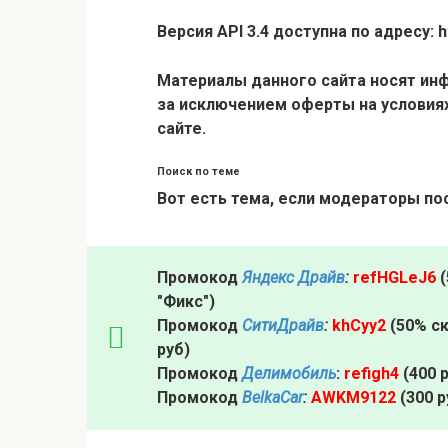
Версия API 3.4 доступна по адресу:
h
Материалы данного сайта носят ин
за исключением оферты на условия
сайте.
Поиск по теме
Вот есть тема, если модераторы п
Промокод
Яндекс Драйв
:
refHGLeJ6
(
"Фикс")
Промокод
СитиДрайв
:
khCyy2
(50% ск
руб)
Промокод
Делимобиль
:
refigh4
(400 
Промокод
BelkaCar
:
AWKM9122
(300 р