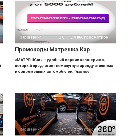
Каршеринг
0
4 066 просмотров
Промокоды Матрешка Кар
«МАТРЁШCar» – удобный сервис каршеринга,
й
который предлагает поминутную аренду стильных
и современных автомобилей. Главное
Каршеринг
0
2 299 просмотров