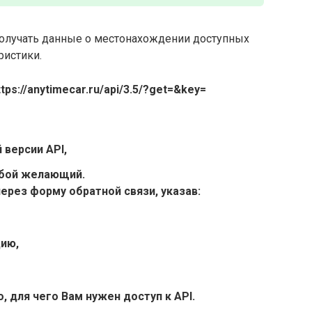
олучать данные о местонахождении доступных
ристики.
ttps://anytimecar.ru/api/3.5/?get=
&key=
 версии API,
юбой желающий.
через форму обратной связи, указав:
ию,
, для чего Вам нужен доступ к API.