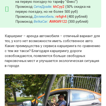
на первую поездку по тарифу "Фикс")
Промокод
СитиДрайв
:
khCyy2
(50% скидка на
первую поездку, но не более 500 руб)
Промокод
Делимобиль
:
refigh4
(400 рублей)
Промокод
BelkaCar
:
AWKM9122
(300 рублей)
Каршеринг – аренда автомобиля – отличный вариант для
тех, у кого нет возможности иметь собственное авто.
Какие преимущества у сервиса каршеринга по сравнению
с тем же такси? Благодаря каршерингу дороги
освобождаются, появляется больше свободных
парковочных мест и улучшается экологическая ситуация
в городе.