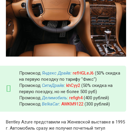
Промокод
Яндекс Драйв
:
refHGLeJ6
(50% скидка
на первую поездку по тарифу "Фикс")
Промокод
СитиДрайв
:
khCyy2
(50% скидка на
первую поездку, но не более 500 руб)
Промокод
Делимобиль
:
refigh4
(400 рублей)
Промокод
BelkaCar
:
AWKM9122
(300 рублей)
Bentley Azure представили на Женевской выставке в 1995
г. Автомобиль сразу же получил почетный титул