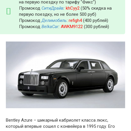
на первую поездку по тарифу "Фикс")
Промокод
СитиДрайв
:
khCyy2
(50% скидка на
первую поездку, но не более 500 руб)
Промокод
Делимобиль
:
refigh4
(400 рублей)
Промокод
BelkaCar
:
AWKM9122
(300 рублей)
Bentley Azure – шикарный кабриолет класса люкс,
который впервые сошел с конвейера в 1995 году. Его