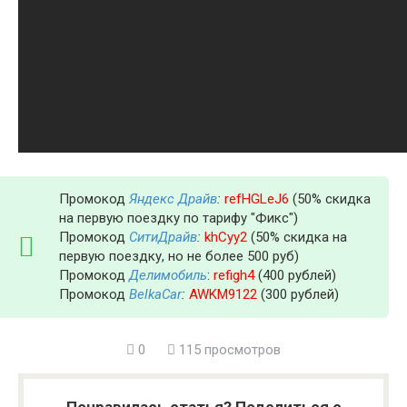
Промокод
Яндекс Драйв
:
refHGLeJ6
(50% скидка
на первую поездку по тарифу "Фикс")
Промокод
СитиДрайв
:
khCyy2
(50% скидка на
первую поездку, но не более 500 руб)
Промокод
Делимобиль
:
refigh4
(400 рублей)
Промокод
BelkaCar
:
AWKM9122
(300 рублей)
0
115 просмотров
Понравилась статья? Поделиться с