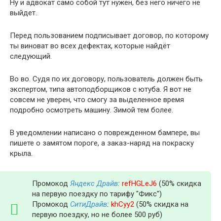
Ну и адвокат само собой тут нужен, без него ничего не
выйдет.
Перед пользованием подписывает договор, по которому
ты виноват во всех дефектах, которые найдёт
следующий.
Во во. Судя по их договору, пользователь должен быть
экспертом, типа автоподборщиков с ютуба. Я вот не
совсем не уверен, что смогу за выделенное время
подробно осмотреть машину. Зимой тем более.
В уведомлении написано о поврежденном бампере, вы
пишете о замятом пороге, а заказ-наряд на покраску
крыла.
Промокод
Яндекс Драйв
:
refHGLeJ6
(50% скидка
на первую поездку по тарифу "Фикс")
Промокод
СитиДрайв
:
khCyy2
(50% скидка на
первую поездку, но не более 500 руб)