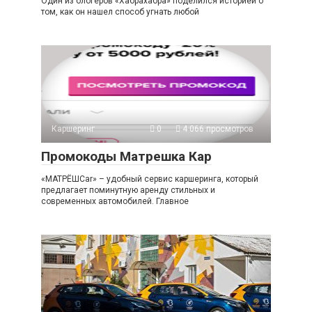
Один из блогеров «Хабрахабра» поделился историей о
том, как он нашел способ угнать любой
Каршеринг
0
4 066 просмотров
Промокоды Матрешка Кар
«МАТРЁШCar» – удобный сервис каршеринга, который
предлагает поминутную аренду стильных и
современных автомобилей. Главное