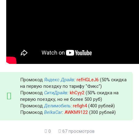
Промокод
Яндекс Драйв
:
refHGLeJ6
(50% скидка
на первую поездку по тарифу "Фикс")
Промокод
СитиДрайв
:
khCyy2
(50% скидка на
первую поездку, но не более 500 руб)
Промокод
Делимобиль
:
refigh4
(400 рублей)
Промокод
BelkaCar
:
AWKM9122
(300 рублей)
0
67 просмотров