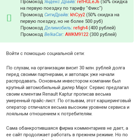
Промокод
Яндекс Драйв
:
refHGLeJ6
(50% скидка
на первую поездку по тарифу "Фикс")
Промокод
СитиДрайв
:
khCyy2
(50% скидка на
первую поездку, но не более 500 руб)
Промокод
Делимобиль
:
refigh4
(400 рублей)
Промокод
BelkaCar
:
AWKM9122
(300 рублей)
Войти с помощью социальной сети:
По слухам, на организации висит 30 млн. рублей долга
перед своими партнерами, и автопарк уже начали
распродавать. Основным инвестором компании был
крупный автомобильный дилер Major. Сервис предлагал
своим клиентам Renault Kaptur прописав весьма
умеренный прайс-лист. По отзывам, этот каршеринговый
оператор отличался весьма высоким уровнем сервиса и
лояльным отношением к потребителям.
Сама обанкротившаяся фирма комментариев не дает, а
ее сайт продолжает работать в прежнем режиме. Но по