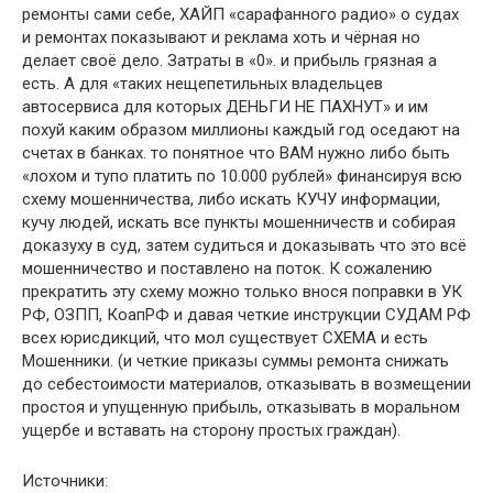
ремонты сами себе, ХАЙП «сарафанного радио» о судах
и ремонтах показывают и реклама хоть и чёрная но
делает своё дело. Затраты в «0». и прибыль грязная а
есть. А для «таких нещепетильных владельцев
автосервиса для которых ДЕНЬГИ НЕ ПАХНУТ» и им
похуй каким образом миллионы каждый год оседают на
счетах в банках. то понятное что ВАМ нужно либо быть
«лохом и тупо платить по 10.000 рублей» финансируя всю
схему мошенничества, либо искать КУЧУ информации,
кучу людей, искать все пункты мошенничеств и собирая
доказуху в суд, затем судиться и доказывать что это всё
мошенничество и поставлено на поток. К сожалению
прекратить эту схему можно только внося поправки в УК
РФ, ОЗПП, КоапРФ и давая четкие инструкции СУДАМ РФ
всех юрисдикций, что мол существует СХЕМА и есть
Мошенники. (и четкие приказы суммы ремонта снижать
до себестоимости материалов, отказывать в возмещении
простоя и упущенную прибыль, отказывать в моральном
ущербе и вставать на сторону простых граждан).
Источники: