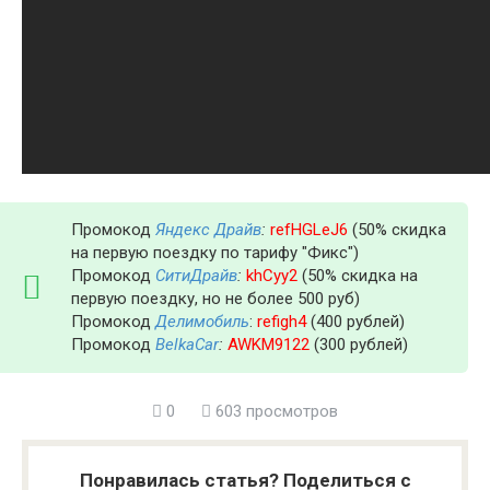
Промокод
Яндекс Драйв
:
refHGLeJ6
(50% скидка
на первую поездку по тарифу "Фикс")
Промокод
СитиДрайв
:
khCyy2
(50% скидка на
первую поездку, но не более 500 руб)
Промокод
Делимобиль
:
refigh4
(400 рублей)
Промокод
BelkaCar
:
AWKM9122
(300 рублей)
0
603 просмотров
Понравилась статья? Поделиться с