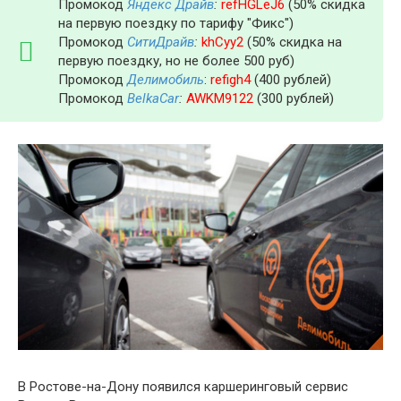
Промокод
Яндекс Драйв
:
refHGLeJ6
(50% скидка
на первую поездку по тарифу "Фикс")
Промокод
СитиДрайв
:
khCyy2
(50% скидка на
первую поездку, но не более 500 руб)
Промокод
Делимобиль
:
refigh4
(400 рублей)
Промокод
BelkaCar
:
AWKM9122
(300 рублей)
В Ростове-на-Дону появился каршеринговый сервис