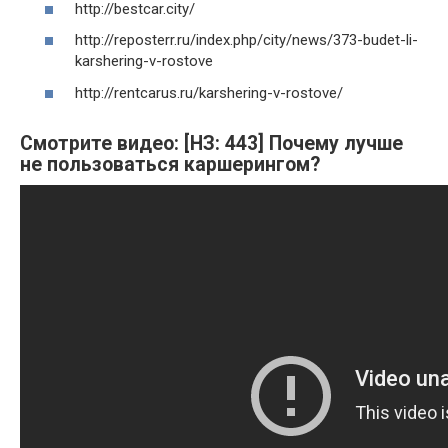
http://bestcar.city/
http://reposterr.ru/index.php/city/news/373-budet-li-
karshering-v-rostove
http://rentcarus.ru/karshering-v-rostove/
Смотрите видео: [НЗ: 443] Почему лучше
не пользоваться каршерингом?