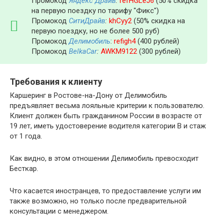
Промокод
Яндекс Драйв
:
refHGLeJ6
(50% скидка
на первую поездку по тарифу "Фикс")
Промокод
СитиДрайв
:
khCyy2
(50% скидка на
первую поездку, но не более 500 руб)
Промокод
Делимобиль
:
refigh4
(400 рублей)
Промокод
BelkaCar
:
AWKM9122
(300 рублей)
Требования к клиенту
Каршеринг в Ростове-на-Дону от Делимобиль
предъявляет весьма лояльные критерии к пользователю.
Клиент должен быть гражданином России в возрасте от
19 лет, иметь удостоверение водителя категории В и стаж
от 1 года.
Как видно, в этом отношении Делимобиль превосходит
Бесткар.
Что касается иностранцев, то предоставление услуги им
также возможно, но только после предварительной
консультации с менеджером.