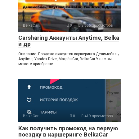
BelkaCar
0
3 566 просмотров
Carsharing Аккаунты Anytime, Belka
и др
Описание: Продажа аккаунтов каршеринга Делимобиль,
Anytime, Yandex Drive, МатрёшCar, BelkaCar.У нас вы
можете приобрести
BelkaCar
0
419 просмотров
Как получить промокод на первую
поездку в каршеринге BelkaCar