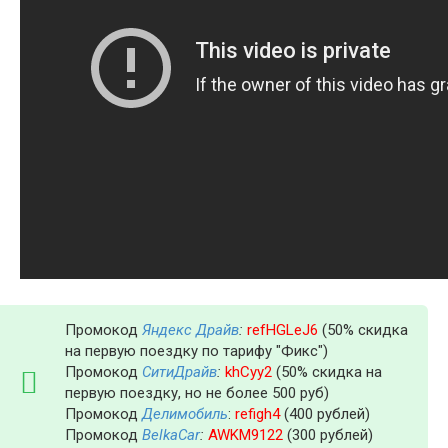
Промокод
Яндекс Драйв
:
refHGLeJ6
(50% скидка
на первую поездку по тарифу "Фикс")
Промокод
СитиДрайв
:
khCyy2
(50% скидка на
первую поездку, но не более 500 руб)
Промокод
Делимобиль
:
refigh4
(400 рублей)
Промокод
BelkaCar
:
AWKM9122
(300 рублей)