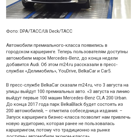
Фото: DPA/ТАСС/Uli Deck/ТАСС
Автомобили премиального-класса появились в
городском каршеринге. Теперь пользователям доступны
автомобили марок Mercedes-Benz, до конца недели
добавится Audi. Об этом m24.ru рассказали в пресс-
службах «Делимобиль», YouDrive, BelkaCar и Car5.
В пресс-службе BelkaCar сказали m24.ru, что 3 августа на
улицы выйдут 100 премиальных авто. «3 августа на линию
выйдут первые 100 машин Mercedes-Benz CLA 200 Urban.
До конца 2017 года парк BelkaBlack будет состоять из
200 автомобилей, – отметила собеседница издания. –
Запуск каршеринга бизнес-класса позволит нам привлечь
новую аудиторию, которая ранее не пользовалась
каршерингом, потому что традиционно на рынке
доступны автомобили эконом-класса».