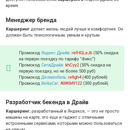
время.
Менеджер бренда
Каршеринг
делает жизнь людей лучше и комфортнее. Он
должен быть технологичным, умным и крутым.
Промокод
Яндекс Драйв
:
refHGLeJ6
(50% скидка
на первую поездку по тарифу "Фикс")
Промокод
СитиДрайв
:
khCyy2
(50% скидка на
первую поездку, но не более 500 руб)
Промокод
Делимобиль
:
refigh4
(400 рублей)
Промокод
BelkaCar
:
AWKM9122
(300 рублей)
Разработчик бекенда в Драйв
Каршеринг
, разработанный в Яндексе, — это не просто
машины на карте, это еще и гаджет с отличными
встроенными сервисами, которыми можно пользоваться
на улицах.