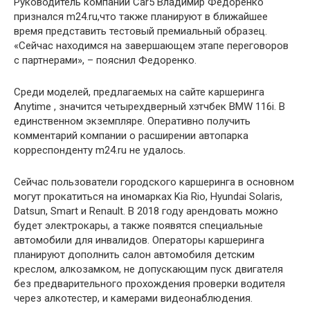
Руководитель компании Car5 Владимир Федоренко
признался m24.ru,что также планируют в ближайшее
время представить тестовый премиальный образец.
«Сейчас находимся на завершающем этапе переговоров
с партнерами», – пояснил Федоренко.
Среди моделей, предлагаемых на сайте каршеринга
Anytime , значится четырехдверный хэтчбек BMW 116i. В
единственном экземпляре. Оперативно получить
комментарий компании о расширении автопарка
корреспонденту m24.ru не удалось.
Сейчас пользователи городского каршеринга в основном
могут прокатиться на иномарках Kia Rio, Hyundai Solaris,
Datsun, Smart и Renault. В 2018 году арендовать можно
будет электрокары, а также появятся специальные
автомобили для инвалидов. Операторы каршеринга
планируют дополнить салон автомобиля детским
креслом, алкозамком, не допускающим пуск двигателя
без предварительного прохождения проверки водителя
через алкотестер, и камерами видеонаблюдения.