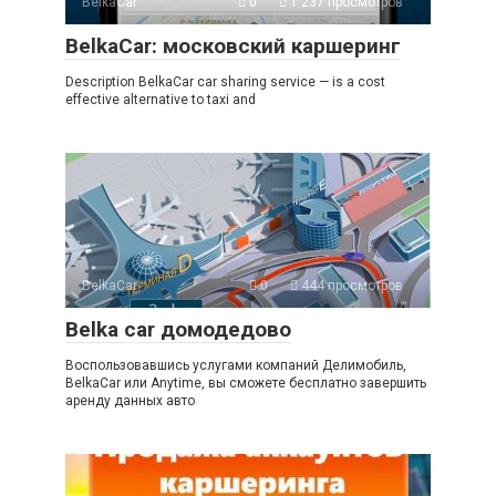
BelkaCar
0
1 237 просмотров
BelkaCar: московский каршеринг
Description BelkaCar car sharing service — is a cost
effective alternative to taxi and
BelkaCar
0
444 просмотров
Belka car домодедово
Воспользовавшись услугами компаний Делимобиль,
BelkaCar или Anytime, вы сможете бесплатно завершить
аренду данных авто