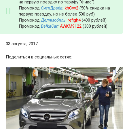
на первую поездку по тарифу "Фикс")
Промокод
СитиДрайв
:
khCyy2
(50% скидка на
первую поездку, но не более 500 руб)
Промокод
Делимобиль
:
refigh4
(400 рублей)
Промокод
BelkaCar
:
AWKM9122
(300 рублей)
03 августа, 2017
Поделиться в социальных сетях: