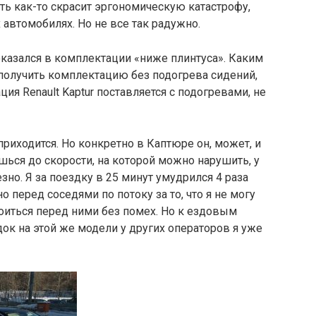
ь как-то скрасит эргономическую катастрофу,
автомобилях. Но не все так радужно.
казался в комплектации «ниже плинтуса». Каким
получить комплектацию без подогрева сидений,
ция Renault Kaptur поставляется с подогревами, не
риходится. Но конкретно в Каптюре он, может, и
ишься до скорости, на которой можно нарушить, у
езно. Я за поездку в 25 минут умудрился 4 раза
о перед соседями по потоку за то, что я не могу
роиться перед ними без помех. Но к ездовым
ок на этой же модели у других операторов я уже