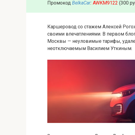
Промокод
BelkaCar
:
AWKM9122
(300 р
Каршеровод со стажем Алексей Рогож
своими впечатлениями. В первом бл
Москвы — неуловимые тарифы, удале
неотключаемым Василием Уткиным.