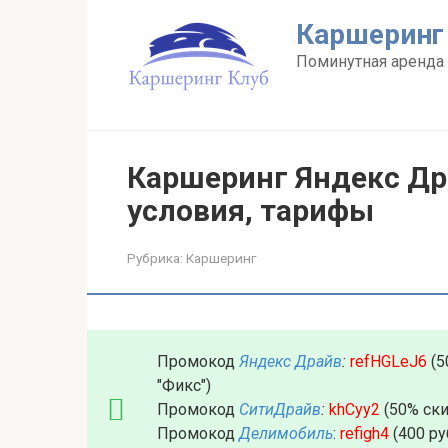
Перейти
Каршеринг
к
контенту
Поминутная аренда 
Каршеринг Яндекс Дра
условия, тарифы
Рубрика:
Каршеринг
Промокод
Яндекс Драйв
:
refHGLeJ6
(5
"Фикс")
Промокод
СитиДрайв
:
khCyy2
(50% ски
Промокод
Делимобиль
:
refigh4
(400 ру