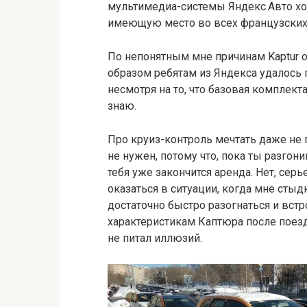
мультимедиа-системы Яндекс.Авто хот
имеющую место во всех французских 
По непонятным мне причинам Kaptur о
образом ребятам из Яндекса удалось 
несмотря на то, что базовая комплекта
знаю.
Про круиз-контроль мечтать даже не п
не нужен, потому что, пока ты разгон
тебя уже закончится аренда. Нет, серь
оказаться в ситуации, когда мне стыдн
достаточно быстро разогнаться и вст
характеристикам Каптюра после поезд
не питал иллюзий.