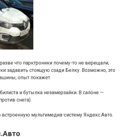
 разве что парктроники почему-то не верещали,
ки задавить стоящую сзади Белку. Возможно, это
ашины, опыт покажет.
билиста и бутылка незамерзайки. В салоне —
против снега).
а встроенную мультимедиа-систему Яндекс.Авто.
.Авто