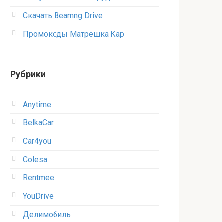
Скачать Beamng Drive
Промокоды Матрешка Кар
Рубрики
Anytime
BelkaCar
Car4you
Colesa
Rentmee
YouDrive
Делимобиль