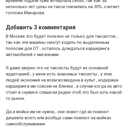
времени подачи «уже исчерпала себя», так как за
несколько лет цены на такси снизились на 30%, считает
госпожа Макарова.
Добавить 3 комментария
В Москве это будет полезно не только для таксистов ,
так как эти машины смогут ездить по выделенным
полосам для ОТ , осталось дождаться каршеринга
автомобилей с мигалками…
Я даже уверен что не таксисты будут их основной
аудиторией , у меня есть знакомые таксисты , у этих
людей экономия на всем возведена в культ , издержки
каршеринга им совсем не близки , а случаи когда их авто
стоит в сервисе слишком редки чтоб это был хоть какой
то рынок.
Да и мойка им не нужна , они знают где их помоют
дешевле всего или вообще сами помоют на мойках
самообслуживания.