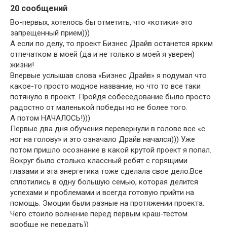
20 сообщений
Во-первых, хотелось бы отметить, что «котики» это
запрещенный прием)))
А если по делу, то проект Бизнес Драйв останется ярким
отпечатком в моей (да и не только в моей я уверен)
жизни!
Впервые услышав слова «Бизнес Драйв» я подумал что
какое-то просто модное название, но что то все таки
потянуло в проект. Пройдя собеседование было просто
радостно от маленькой победы но не более того.
А потом НАЧАЛОСЬ!)))
Первые два дня обучения перевернули в голове все «с
ног на голову» и это означало Драйв начался))) Уже
потом пришло осознание в какой крутой проект я попал.
Вокруг было столько классный ребят с горящими
глазами и эта энергетика тоже сделала свое дело.Все
сплотились в одну большую семью, которая делится
успехами и проблемами и всегда готовую прийти на
помощь. Эмоции были разные на протяжении проекта.
Чего стоило волнение перед первым краш-тестом
вообще не передать))