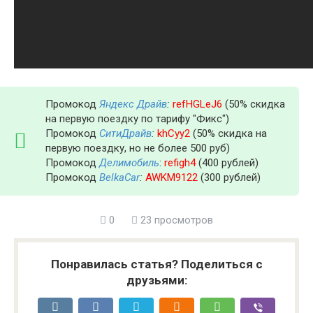
Промокод
Яндекс Драйв
:
refHGLeJ6
(50% скидка
на первую поездку по тарифу "Фикс")
Промокод
СитиДрайв
:
khCyy2
(50% скидка на
первую поездку, но не более 500 руб)
Промокод
Делимобиль
:
refigh4
(400 рублей)
Промокод
BelkaCar
:
AWKM9122
(300 рублей)
0
23 просмотров
Понравилась статья? Поделиться с
друзьями: