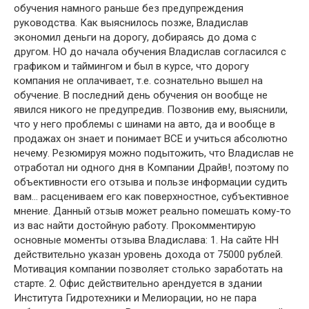
обучения намного раньше без предупреждения
руководства. Как выяснилось позже, Владислав
экономил деньги на дорогу, добираясь до дома с
другом. НО до начала обучения Владислав согласился с
графиком и таймингом и был в курсе, что дорогу
компания не оплачивает, т.е. сознательно вышел на
обучение. В последний день обучения он вообще не
явился никого не предупредив. Позвонив ему, выяснили,
что у него проблемы с шинами на авто, да и вообще в
продажах он знает и понимает ВСЕ и учиться абсолютно
нечему. Резюмируя можно подытожить, что Владислав не
отработал ни одного дня в Компании Драйв!, поэтому по
объективности его отзыва и пользе информации судить
вам… расцениваем его как поверхностное, субъективное
мнение. Данный отзыв может реально помешать кому-то
из вас найти достойную работу. Прокомментирую
основные моменты отзыва Владислава: 1. На сайте HH
действительно указан уровень дохода от 75000 рублей.
Мотивация компании позволяет столько заработать на
старте. 2. Офис действительно арендуется в здании
Института Гидротехники и Мелиорации, но не пара