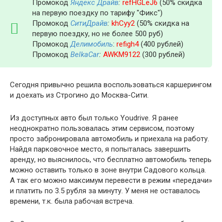
Промокод
Яндекс Драйв
:
refHGLeJ6
(50% скидка
на первую поездку по тарифу "Фикс")
Промокод
СитиДрайв
:
khCyy2
(50% скидка на
первую поездку, но не более 500 руб)
Промокод
Делимобиль
:
refigh4
(400 рублей)
Промокод
BelkaCar
:
AWKM9122
(300 рублей)
Сегодня привычно решила воспользоваться каршерингом
и доехать из Строгино до Москва-Сити.
Из доступных авто был только Youdrive. Я ранее
неоднократно пользовалась этим сервисом, поэтому
просто забронировала автомобиль и приехала на работу.
Найдя парковочное место, я попыталась завершить
аренду, но выяснилось, что бесплатно автомобиль теперь
можно оставить только в зоне внутри Садового кольца.
А так его можно максимум перевести в режим «передачи»
и платить по 3.5 рубля за минуту. У меня не оставалось
времени, т.к. была рабочая встреча.