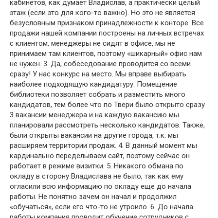
кабинетов, как думает Владислав, а практически целый
этаж (если это для кого-то важно). Но это не является
безусловным признаком принадлежности к конторе. Все
продажи нашей компании построены на личных встречах
с клиентом, менеджеры не сидят в офисе, мы не
принимаем там клиентов, поэтому «шикарный» офис нам
не нужен. 3. Да, собеседование проводится со всеми
сразу! У нас конкурс на место. Мы вправе выбирать
наиболее подходящую кандидатуру. Помещение
библиотеки позволяет собрать и разместить много
кандидатов, тем более что по Твери было открыто сразу
3 вакансии менеджера и на каждую вакансию мы
планировали рассмотреть несколько кандидатов. Также,
были открыты вакансии на другие города, т.к. мы
расширяем территории продаж. 4. В данный момент мы
кардинально переделываем сайт, поэтому сейчас он
работает в режиме визитки. 5. Никакого обмана по
окладу в сторону Владислава не было, так как ему
огласили всю информацию по окладу еще до начала
работы. Не понятно зачем он начал и продолжил
«обучаться», если его что-то не утроило. 6. До начала
работы компания проводит обучение сотрудников с