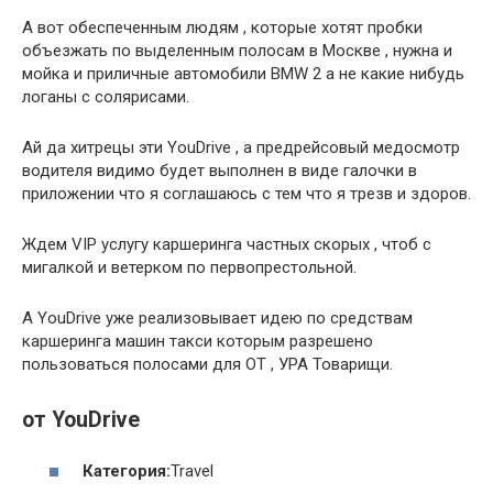
А вот обеспеченным людям , которые хотят пробки
объезжать по выделенным полосам в Москве , нужна и
мойка и приличные автомобили BMW 2 а не какие нибудь
логаны с солярисами.
Ай да хитрецы эти YouDrive , а предрейсовый медосмотр
водителя видимо будет выполнен в виде галочки в
приложении что я соглашаюсь с тем что я трезв и здоров.
Ждем VIP услугу каршеринга частных скорых , чтоб с
мигалкой и ветерком по первопрестольной.
А YouDrive уже реализовывает идею по средствам
каршеринга машин такси которым разрешено
пользоваться полосами для ОТ , УРА Товарищи.
от YouDrive
Категория:
Travel