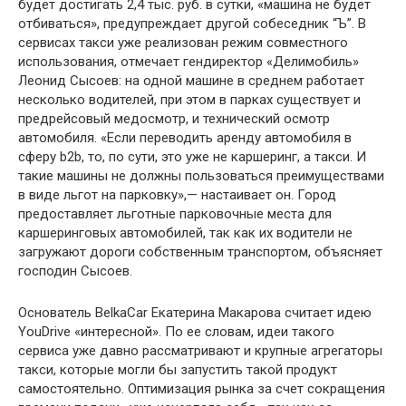
будет достигать 2,4 тыс. руб. в сутки, «машина не будет
отбиваться», предупреждает другой собеседник “Ъ”. В
сервисах такси уже реализован режим совместного
использования, отмечает гендиректор «Делимобиль»
Леонид Сысоев: на одной машине в среднем работает
несколько водителей, при этом в парках существует и
предрейсовый медосмотр, и технический осмотр
автомобиля. «Если переводить аренду автомобиля в
сферу b2b, то, по сути, это уже не каршеринг, а такси. И
такие машины не должны пользоваться преимуществами
в виде льгот на парковку»,— настаивает он. Город
предоставляет льготные парковочные места для
каршеринговых автомобилей, так как их водители не
загружают дороги собственным транспортом, объясняет
господин Сысоев.
Основатель BelkaCar Екатерина Макарова считает идею
YouDrive «интересной». По ее словам, идеи такого
сервиса уже давно рассматривают и крупные агрегаторы
такси, которые могли бы запустить такой продукт
самостоятельно. Оптимизация рынка за счет сокращения