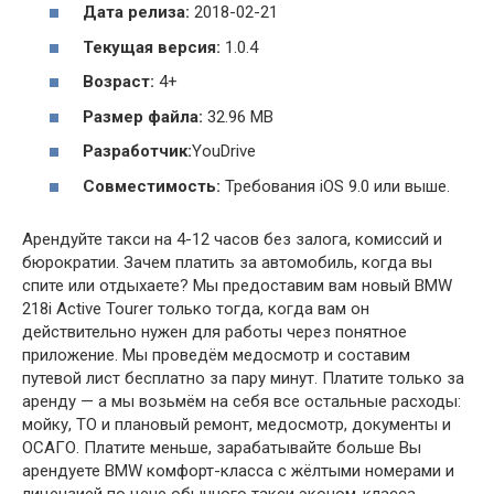
Дата релиза:
2018-02-21
Текущая версия:
1.0.4
Возраст:
4+
Размер файла:
32.96 MB
Разработчик:
YouDrive
Совместимость:
Требования iOS 9.0 или выше.
Арендуйте такси на 4-12 часов без залога, комиссий и
бюрократии. Зачем платить за автомобиль, когда вы
спите или отдыхаете? Мы предоставим вам новый BMW
218i Active Tourer только тогда, когда вам он
действительно нужен для работы через понятное
приложение. Мы проведём медосмотр и составим
путевой лист бесплатно за пару минут. Платите только за
аренду — а мы возьмём на себя все остальные расходы:
мойку, ТО и плановый ремонт, медосмотр, документы и
ОСАГО. Платите меньше, зарабатывайте больше Вы
арендуете BMW комфорт-класса c жёлтыми номерами и
лицензией по цене обычного такси эконом-класса.