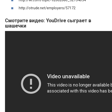
http://vk.com/topic-92602080_32734654
http://otrude.net/employers/57172
Смотрите видео: YouDrive сыграет в
шашечки