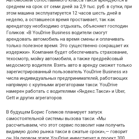
Автомобили сопоставимого класса такси арендуются в
среднем на срок от семи дней за 2,9 тыс. руб. в сутки, при
этом машина эксплуатируется 12 часов шесть дней в
неделю, а оставшееся время простаивает, так как
арендатору необходимо отдыхать, объясняет господин
Голиков: «В YouDrive Business водители смогут
арендовать автомобиль на время смены и оплачивать
только полезное время. Это существенно сокращает их
издержки». Компания будет обеспечивать страхование,
техосмотр, мойку автомобиля, а также предрейсовый
медосмотр водителя. Взять авто в аренду сможет только
зарегистрированный пользователь YouDrive Business из
числа индивидуальных предпринимателей, работающих
напрямую с крупными агрегаторами такси. YouDrive
намерен работать с водителями «Яндекс.Такси» и Uber,
Gett и других агрегаторов.
В будущем Борис Голиков планирует запуск
самостоятельной системы вызова такси. «Мы
рассчитываем, что этот сервис позволит нам получить
видимую долю рынка такси в сжатые сроки»,— говорит
он. На первом этапе YouDrive инвестирует в проект 300