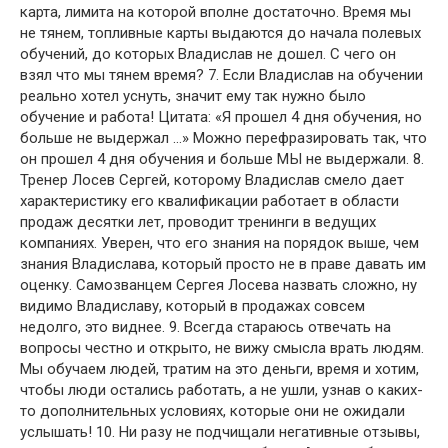
карта, лимита на которой вполне достаточно. Время мы
не тянем, топливные карты выдаются до начала полевых
обучений, до которых Владислав не дошел. С чего он
взял что мы тянем время? 7. Если Владислав на обучении
реально хотел уснуть, значит ему так нужно было
обучение и работа! Цитата: «Я прошел 4 дня обучения, но
больше не выдержал …» Можно перефразировать так, что
он прошел 4 дня обучения и больше МЫ не выдержали. 8.
Тренер Лосев Сергей, которому Владислав смело дает
характеристику его квалификации работает в области
продаж десятки лет, проводит тренинги в ведущих
компаниях. Уверен, что его знания на порядок выше, чем
знания Владислава, который просто не в праве давать им
оценку. Самозванцем Сергея Лосева назвать сложно, ну
видимо Владиславу, который в продажах совсем
недолго, это виднее. 9. Всегда стараюсь отвечать на
вопросы честно и открыто, не вижу смысла врать людям.
Мы обучаем людей, тратим на это деньги, время и хотим,
чтобы люди остались работать, а не ушли, узнав о каких-
то дополнительных условиях, которые они не ожидали
услышать! 10. Ни разу не подчищали негативные отзывы,