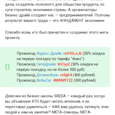
дела, создатель полезного для общества продукта, по
сути строитель экономики страны. А организаторы
бизнес-драйв создают нас — предпринимателей. Поэтому
результат вашего труда — это ФУНДАМЕНТ экономики.
Спасибо всем, кто был причастен к созданию этого мега-
проекта.
Промокод
Яндекс Драйв
:
refHGLeJ6
(50% скидка
на первую поездку по тарифу "Фикс")
Промокод
СитиДрайв
:
khCyy2
(50% скидка на
первую поездку, но не более 500 руб)
Промокод
Делимобиль
:
refigh4
(400 рублей)
Промокод
BelkaCar
:
AWKM9122
(300 рублей)
Девочки из бизнес-школы SREDA — каждый раз, когда
вы объявляли КТО будет читать интенсив, я не
переставал удивляться — КАК вам удалось затянуть этих
людей к нам на занятия?! МЕГА-спикеры, МЕГА-