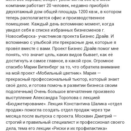
компании работает 20 человек, недавно приобрёл
двухэтажный дом общей площадь 1200 кв.м., в котором
теперь располагается офис и производственное
помещение. Каждый день вспоминаю момент, когда
увидел себя в списке избранных бизнесменов г.
Новосибирска- участников проекта Бизнес Драйв. И
вспоминаю с улыбкой эти прекрасные дни, которые я
провёл вместе с вами. Проект Бизнес Драйв помог мне
понять, что значит цель, каких видов бывает, как её
достигнуть и самое главное, в какой срок. Огромное
спасибо Марии Витенберг за то, что обратила внимание
на мой проект «Мобильный цветник». Мария —
прекрасный профессиональный тьютор, который знает
своё дело, и готова помочь в развитии бизнеса своим
подопечным) Очень большое впечатление произвело
выступление Александра Торопова с лекцией
«Бюджетирование». Лекция Константина Шалика «отдел
продаж» помогла создать отдел продаж через три
месяца после выпуска с проекта. Москвин Дмитрий —
строгий и правильный специалист и профессионал своего
дела, тема его лекции «Риски и их профилактика»