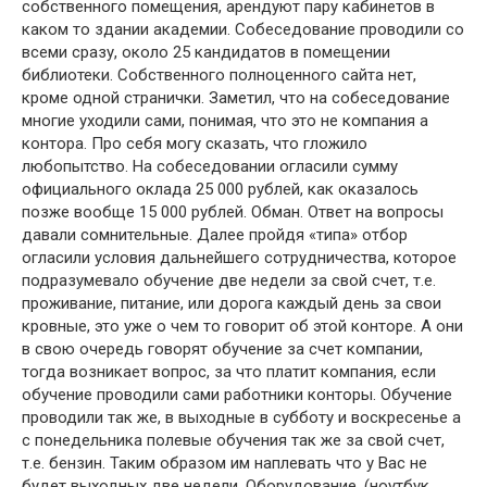
собственного помещения, арендуют пару кабинетов в
каком то здании академии. Собеседование проводили со
всеми сразу, около 25 кандидатов в помещении
библиотеки. Собственного полноценного сайта нет,
кроме одной странички. Заметил, что на собеседование
многие уходили сами, понимая, что это не компания а
контора. Про себя могу сказать, что гложило
любопытство. На собеседовании огласили сумму
официального оклада 25 000 рублей, как оказалось
позже вообще 15 000 рублей. Обман. Ответ на вопросы
давали сомнительные. Далее пройдя «типа» отбор
огласили условия дальнейшего сотрудничества, которое
подразумевало обучение две недели за свой счет, т.е.
проживание, питание, или дорога каждый день за свои
кровные, это уже о чем то говорит об этой конторе. А они
в свою очередь говорят обучение за счет компании,
тогда возникает вопрос, за что платит компания, если
обучение проводили сами работники конторы. Обучение
проводили так же, в выходные в субботу и воскресенье а
с понедельника полевые обучения так же за свой счет,
т.е. бензин. Таким образом им наплевать что у Вас не
будет выходных две недели. Оборудование, (ноутбук,