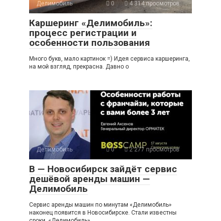
Делимобиль
0
4 314 просмотров
Каршеринг «Делимобиль»:
процесс регистрации и
особенности пользования
Много букв, мало картинок =) Идея сервиса каршеринга,
на мой взгляд, прекрасна. Давно о
Делимобиль
0
2 277 просмотров
В — Новосибирск зайдёт сервис
дешёвой аренды машин —
Делимобиль
Сервис аренды машин по минутам «Делимобиль»
наконец появится в Новосибирске. Стали известны
сроки. «Делимобиль»