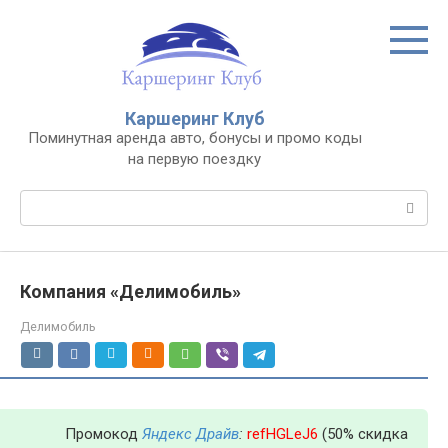
Перейти
к
контенту
Каршеринг Клуб
Поминутная аренда авто, бонусы и промо коды
на первую поездку
Поиск:
Компания «Делимобиль»
Делимобиль
Промокод
Яндекс Драйв
:
refHGLeJ6
(50% скидка