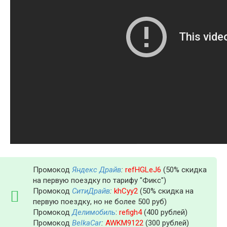
Промокод
Яндекс Драйв
:
refHGLeJ6
(50% скидка
на первую поездку по тарифу "Фикс")
Промокод
СитиДрайв
:
khCyy2
(50% скидка на
первую поездку, но не более 500 руб)
Промокод
Делимобиль
:
refigh4
(400 рублей)
Промокод
BelkaCar
:
AWKM9122
(300 рублей)