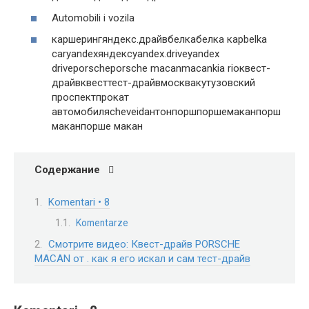
Automobili i vozila
каршерингяндекс.драйвбелкабелка карbelka
caryandexяндексyandex.driveyandex
driveporscheporsche macanmacankia rioквест-
драйвквесттест-драйвмосквакутузовский
проспектпрокат
автомобиляcheveidантонпоршпоршемаканпорш
маканпорше макан
Содержание
Komentari • 8
Komentarze
Смотрите видео: Квест-драйв PORSCHE
MACAN от . как я его искал и сам тест-драйв