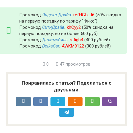
Промокод
Яндекс Драйв
:
refHGLeJ6
(50% скидка
на первую поездку по тарифу "Фикс")
Промокод
СитиДрайв
:
khCyy2
(50% скидка на
первую поездку, но не более 500 руб)
Промокод
Делимобиль
:
refigh4
(400 рублей)
Промокод
BelkaCar
:
AWKM9122
(300 рублей)
0
47 просмотров
Понравилась статья? Поделиться с
друзьями: