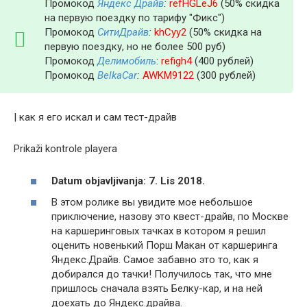
Промокод
Яндекс Драйв
:
refHGLeJ6
(50% скидка
на первую поездку по тарифу "Фикс")
Промокод
СитиДрайв
:
khCyy2
(50% скидка на
первую поездку, но не более 500 руб)
Промокод
Делимобиль
:
refigh4
(400 рублей)
Промокод
BelkaCar
:
AWKM9122
(300 рублей)
| как я его искал и сам тест-драйв
Prikaži kontrole playera
Datum objavljivanja: 7. Lis 2018.
В этом ролике вы увидите мое небольшое
приключение, назову это квест-драйв, по Москве
на каршеринговых тачках в котором я решил
оценить новенький Порш Макан от каршеринга
Яндекс.Драйв. Самое забавно это то, как я
добирался до тачки! Получилось так, что мне
пришлось сначала взять Белку-кар, и на ней
доехать до Яндекс.драйва.