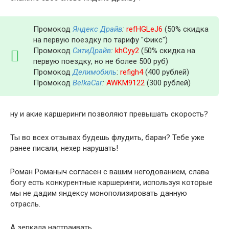
Промокод
Яндекс Драйв
:
refHGLeJ6
(50% скидка
на первую поездку по тарифу "Фикс")
Промокод
СитиДрайв
:
khCyy2
(50% скидка на
первую поездку, но не более 500 руб)
Промокод
Делимобиль
:
refigh4
(400 рублей)
Промокод
BelkaCar
:
AWKM9122
(300 рублей)
ну и акие каршеринги позволяют превышать скорость?
Ты во всех отзывах будешь флудить, баран? Тебе уже
ранее писали, нехер нарушать!
Роман Романыч согласен с вашим негодованием, слава
богу есть конкурентные каршеринги, используя которые
мы не дадим яндексу монополизировать данную
отрасль.
А зеркала настраивать.