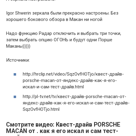
Igor Shwerin зеркала были прекрасно настроены. Без
хорошего бокового обзора в Макан ни ногой
Надо функцию Радар отключить и выбрать три точки,
затем выбрать опцию ОГОНЬ и будут одни Порше
Маканы)))))
Источники:
http://hrclip.net/video/SqzOvfHOTjo/квест-драйв-
porsche-macan-от-яндекс-драйв-как-я-его-
искал-и-сам-тест-драйв.html
http://pl-tv.net/tv/квест-драйв-porsche-macan-от-
яндекс-драйв-как-я-его-искал-и-сам-тест-драйв-
SqzOvfHOTjo.html
Смотрите видео: Квест-драйв PORSCHE
MACAN от . как я его искал и сам тест-