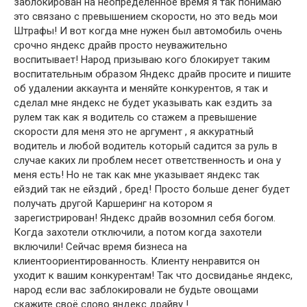
заблокирован на неопределённое время я так понимаю
это связано с превышением скорости, но это ведь мои
Штрафы! И вот когда мне нужен был автомобиль очень
срочно яндекс драйв просто неуважительно
воспитывает! Народ призываю кого блокирует таким
воспитательным образом Яндекс драйв просите и пишите
об удалении аккаунта и меняйте конкурентов, я так и
сделал мне яндекс не будет указывать как ездить за
рулем так как я водитель со стажем а превышение
скорости для меня это не аргумент , я аккуратный
водитель и любой водитель который садится за руль в
случае каких ли проблем несет ответственность и она у
меня есть! Но не так как мне указывает яндекс так
ейздий так не ейздий , бред! Просто больше денег будет
получать другой Каршеринг на котором я
зарегистрирован! Яндекс драйв возомнил себя богом.
Когда захотели отключили, а потом когда захотели
включили! Сейчас время бизнеса на
клиентоориентированность. Клиенту ненравится он
уходит к вашим конкурентам! Так что досвиданье яндекс,
народ если вас заблокировали не будьте овощами
скажите своё слово яндекс драйву !