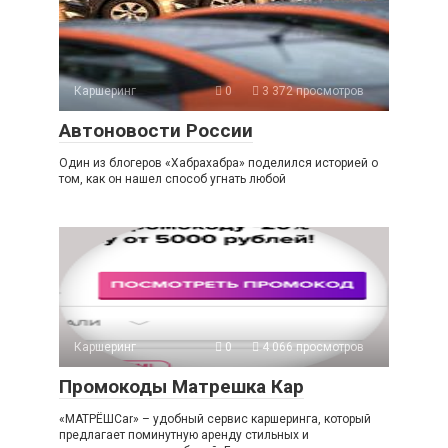
Каршеринг
0
3 372 просмотров
Автоновости России
Один из блогеров «Хабрахабра» поделился историей о
том, как он нашел способ угнать любой
Каршеринг
0
4 066 просмотров
Промокоды Матрешка Кар
«МАТРЁШCar» – удобный сервис каршеринга, который
предлагает поминутную аренду стильных и