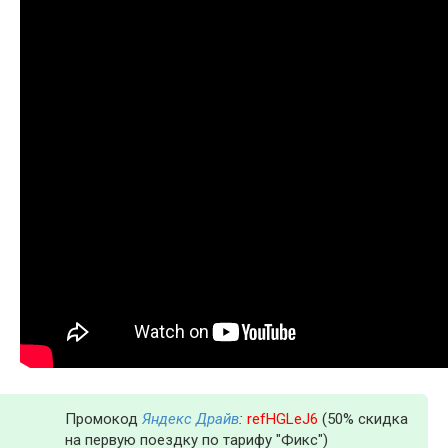
Промокод
Яндекс Драйв
:
refHGLeJ6
(50% скидка
на первую поездку по тарифу "Фикс")