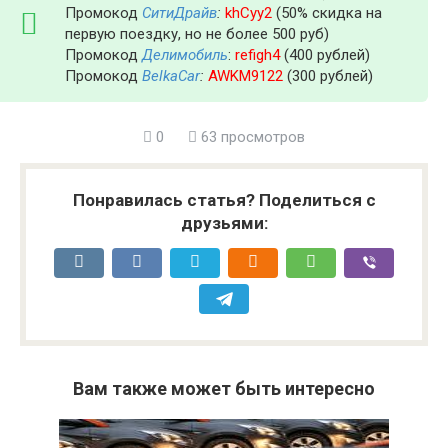
Промокод
СитиДрайв
:
khCyy2
(50% скидка на
первую поездку, но не более 500 руб)
Промокод
Делимобиль
:
refigh4
(400 рублей)
Промокод
BelkaCar
:
AWKM9122
(300 рублей)
0
63 просмотров
Понравилась статья? Поделиться с
друзьями:
Вам также может быть интересно