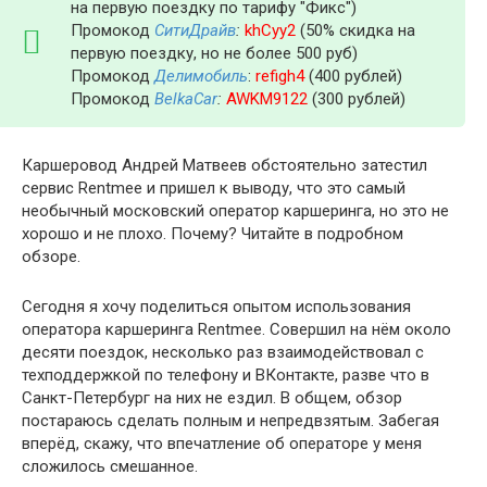
на первую поездку по тарифу "Фикс")
Промокод
СитиДрайв
:
khCyy2
(50% скидка на
первую поездку, но не более 500 руб)
Промокод
Делимобиль
:
refigh4
(400 рублей)
Промокод
BelkaCar
:
AWKM9122
(300 рублей)
Каршеровод Андрей Матвеев обстоятельно затестил
сервис Rentmee и пришел к выводу, что это самый
необычный московский оператор каршеринга, но это не
хорошо и не плохо. Почему? Читайте в подробном
обзоре.
Сегодня я хочу поделиться опытом использования
оператора каршеринга Rentmee. Совершил на нём около
десяти поездок, несколько раз взаимодействовал с
техподдержкой по телефону и ВКонтакте, разве что в
Санкт-Петербург на них не ездил. В общем, обзор
постараюсь сделать полным и непредвзятым. Забегая
вперёд, скажу, что впечатление об операторе у меня
сложилось смешанное.