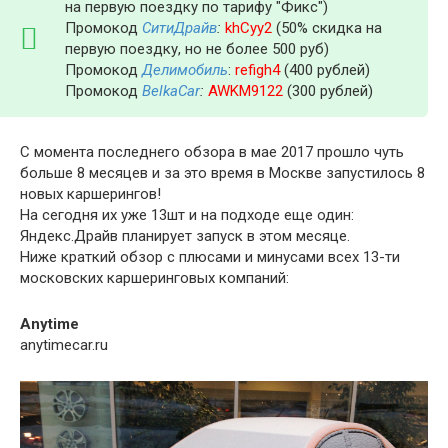
на первую поездку по тарифу "Фикс")
Промокод
СитиДрайв
:
khCyy2
(50% скидка на
первую поездку, но не более 500 руб)
Промокод
Делимобиль
:
refigh4
(400 рублей)
Промокод
BelkaCar
:
AWKM9122
(300 рублей)
С момента последнего обзора в мае 2017 прошло чуть
больше 8 месяцев и за это время в Москве запустилось 8
новых каршерингов!
На сегодня их уже 13шт и на подходе еще один:
Яндекс.Драйв планирует запуск в этом месяце.
Ниже краткий обзор с плюсами и минусами всех 13-ти
московских каршеринговых компаний:
Anytime
anytimecar.ru