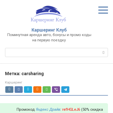
Перейти
к
контенту
Каршеринг Клуб
Поминутная аренда авто, бонусы и промо коды
на первую поездку
Поиск:
Метка: carsharing
Каршеринг
Промокод
Яндекс Драйв
:
refHGLeJ6
(50% скидка