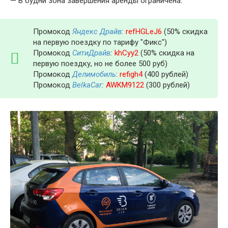
— В будни зона завершения аренды ограничена.
Промокод
Яндекс Драйв
:
refHGLeJ6
(50% скидка
на первую поездку по тарифу "Фикс")
Промокод
СитиДрайв
:
khCyy2
(50% скидка на
первую поездку, но не более 500 руб)
Промокод
Делимобиль
:
refigh4
(400 рублей)
Промокод
BelkaCar
:
AWKM9122
(300 рублей)