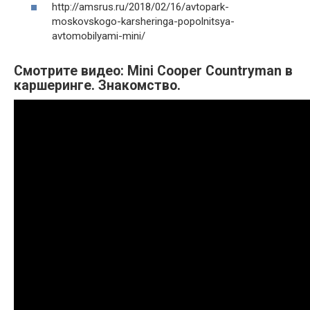
http://amsrus.ru/2018/02/16/avtopark-
moskovskogo-karsheringa-popolnitsya-
avtomobilyami-mini/
Смотрите видео: Mini Cooper Countryman в
каршеринге. Знакомство.