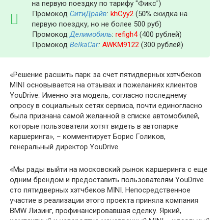
на первую поездку по тарифу "Фикс")
Промокод
СитиДрайв
:
khCyy2
(50% скидка на
первую поездку, но не более 500 руб)
Промокод
Делимобиль
:
refigh4
(400 рублей)
Промокод
BelkaCar
:
AWKM9122
(300 рублей)
«Решение расшить парк за счет пятидверных хэтчбеков
MINI основывается на отзывах и пожеланиях клиентов
YouDrive. Именно эта модель, согласно последнему
опросу в социальных сетях сервиса, почти единогласно
была признана самой желанной в списке автомобилей,
которые пользователи хотят видеть в автопарке
каршеринга», – комментирует Борис Голиков,
генеральный директор YouDrive.
«Мы рады выйти на московский рынок каршеринга с еще
одним брендом и предоставить пользователям YouDrive
сто пятидверных хэтчбеков MINI. Непосредственное
участие в реализации этого проекта приняла компания
BMW Лизинг, профинансировавшая сделку. Яркий,