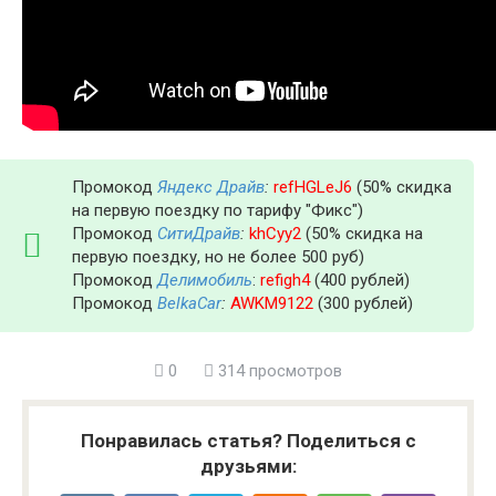
Промокод
Яндекс Драйв
:
refHGLeJ6
(50% скидка
на первую поездку по тарифу "Фикс")
Промокод
СитиДрайв
:
khCyy2
(50% скидка на
первую поездку, но не более 500 руб)
Промокод
Делимобиль
:
refigh4
(400 рублей)
Промокод
BelkaCar
:
AWKM9122
(300 рублей)
0
314 просмотров
Понравилась статья? Поделиться с
друзьями: