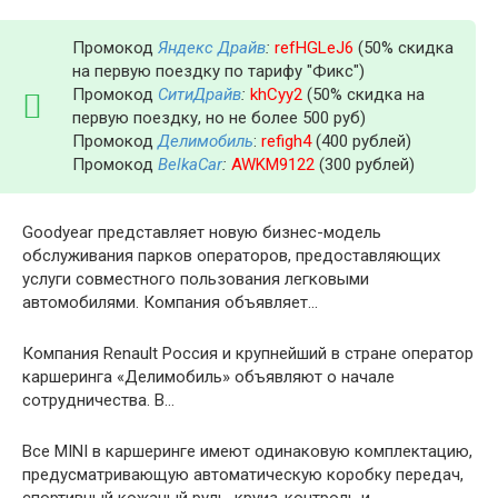
Промокод
Яндекс Драйв
:
refHGLeJ6
(50% скидка
на первую поездку по тарифу "Фикс")
Промокод
СитиДрайв
:
khCyy2
(50% скидка на
первую поездку, но не более 500 руб)
Промокод
Делимобиль
:
refigh4
(400 рублей)
Промокод
BelkaCar
:
AWKM9122
(300 рублей)
Goodyear представляет новую бизнес-модель
обслуживания парков операторов, предоставляющих
услуги совместного пользования легковыми
автомобилями. Компания объявляет…
Компания Renault Россия и крупнейший в стране оператор
каршеринга «Делимобиль» объявляют о начале
сотрудничества. В…
Все MINI в каршеринге имеют одинаковую комплектацию,
предусматривающую автоматическую коробку передач,