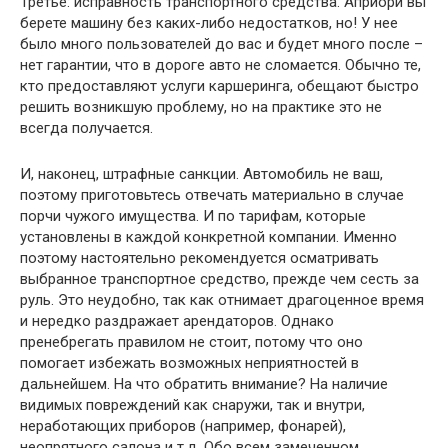
Третье: исправность транспортного средства. Априори вы
берете машину без каких-либо недостатков, но! У нее
было много пользователей до вас и будет много после –
нет гарантии, что в дороге авто не сломается. Обычно те,
кто предоставляют услуги каршеринга, обещают быстро
решить возникшую проблему, но на практике это не
всегда получается.
И, наконец, штрафные санкции. Автомобиль не ваш,
поэтому приготовьтесь отвечать материально в случае
порчи чужого имущества. И по тарифам, которые
установлены в каждой конкретной компании. Именно
поэтому настоятельно рекомендуется осматривать
выбранное транспортное средство, прежде чем сесть за
руль. Это неудобно, так как отнимает драгоценное время
и нередко раздражает арендаторов. Однако
пренебрегать правилом не стоит, потому что оно
помогает избежать возможных неприятностей в
дальнейшем. На что обратить внимание? На наличие
видимых повреждений как снаружи, так и внутри,
неработающих приборов (например, фонарей),
неопрятного салона и т.д. Обо всем замеченном