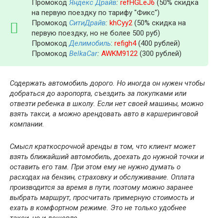
Промокод
Яндекс Драйв
:
refHGLeJ6
(50% скидка
на первую поездку по тарифу "Фикс")
Промокод
СитиДрайв
:
khCyy2
(50% скидка на
первую поездку, но не более 500 руб)
Промокод
Делимобиль
:
refigh4
(400 рублей)
Промокод
BelkaCar
:
AWKM9122
(300 рублей)
Содержать автомобиль дорого. Но иногда он нужен чтобы
добраться до аэропорта, съездить за покупками или
отвезти ребенка в школу. Если нет своей машины, можно
взять такси, а можно арендовать авто в каршеринговой
компании.
Смысл краткосрочной аренды в том, что клиент может
взять ближайший автомобиль, доехать до нужной точки и
оставить его там. При этом ему не нужно думать о
расходах на бензин, страховку и обслуживание. Оплата
производится за время в пути, поэтому можно заранее
выбрать маршрут, просчитать примерную стоимость и
ехать в комфортном режиме. Это не только удобнее