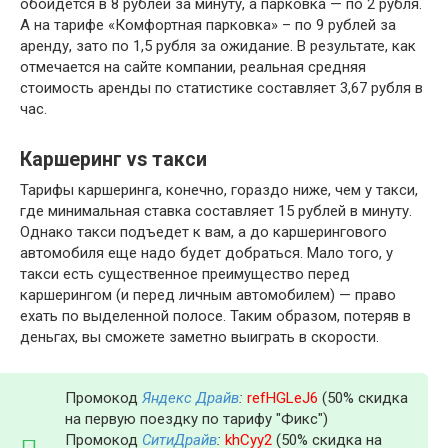
обойдется в 8 рублей за минуту, а парковка — по 2 рубля.
А на тарифе «Комфортная парковка» – по 9 рублей за
аренду, зато по 1,5 рубля за ожидание. В результате, как
отмечается на сайте компании, реальная средняя
стоимость аренды по статистике составляет 3,67 рубля в
час.
Каршеринг vs такси
Тарифы каршеринга, конечно, гораздо ниже, чем у такси,
где минимальная ставка составляет 15 рублей в минуту.
Однако такси подъедет к вам, а до каршерингового
автомобиля еще надо будет добраться. Мало того, у
такси есть существенное преимущество перед
каршерингом (и перед личным автомобилем) — право
ехать по выделенной полосе. Таким образом, потеряв в
деньгах, вы сможете заметно выиграть в скорости.
Промокод
Яндекс Драйв
:
refHGLeJ6
(50% скидка
на первую поездку по тарифу "Фикс")
Промокод
СитиДрайв
:
khCyy2
(50% скидка на