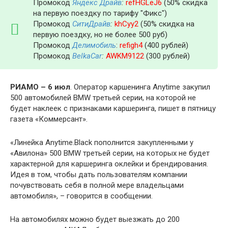
Промокод
Яндекс Драйв
:
refHGLeJ6
(50% скидка
на первую поездку по тарифу "Фикс")
Промокод
СитиДрайв
:
khCyy2
(50% скидка на
первую поездку, но не более 500 руб)
Промокод
Делимобиль
:
refigh4
(400 рублей)
Промокод
BelkaCar
:
AWKM9122
(300 рублей)
РИАМО – 6 июл
. Оператор каршенинга Anytime закупил
500 автомобилей BMW третьей серии, на которой не
будет наклеек с признаками каршеринга, пишет в пятницу
газета «Коммерсант».
«Линейка Anytime.Black пополнится закупленными у
«Авилона» 500 BMW третьей серии, на которых не будет
характерной для каршеринга оклейки и брендирования.
Идея в том, чтобы дать пользователям компании
почувствовать себя в полной мере владельцами
автомобиля», – говорится в сообщении.
На автомобилях можно будет выезжать до 200