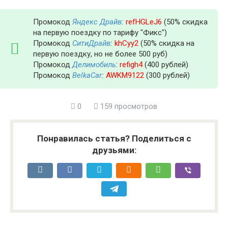
Промокод
Яндекс Драйв
:
refHGLeJ6
(50% скидка
на первую поездку по тарифу "Фикс")
Промокод
СитиДрайв
:
khCyy2
(50% скидка на
первую поездку, но не более 500 руб)
Промокод
Делимобиль
:
refigh4
(400 рублей)
Промокод
BelkaCar
:
AWKM9122
(300 рублей)
0
159 просмотров
Понравилась статья? Поделиться с
друзьями: