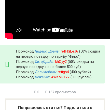
Промокод
Яндекс Драйв
:
refHGLeJ6
(50% скидка
на первую поездку по тарифу "Фикс")
Промокод
СитиДрайв
:
khCyy2
(50% скидка на
первую поездку, но не более 500 руб)
Промокод
Делимобиль
:
refigh4
(400 рублей)
Промокод
BelkaCar
:
AWKM9122
(300 рублей)
0
157 просмотров
Понравилась статья? Поделиться с