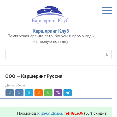
Перейти
к
контенту
Каршеринг Клуб
Поминутная аренда авто, бонусы и промо коды
на первую поездку
Поиск:
ООО — Каршеринг Руссия
Делимобиль
Промокод
Яндекс Драйв
:
refHGLeJ6
(50% скидка