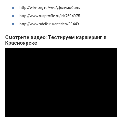
http://wiki-org.ru/wiki/Делимобиль
http://www.rusprofile.ru/id/7604975
http://www.sdelki.ru/entities/30449
Смотрите видео: Тестируем каршеринг в
Красноярске