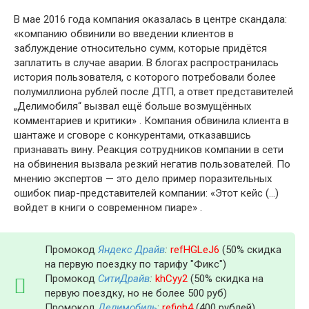
В мае 2016 года компания оказалась в центре скандала:
«компанию обвинили во введении клиентов в
заблуждение относительно сумм, которые придётся
заплатить в случае аварии. В блогах распространилась
история пользователя, с которого потребовали более
полумиллиона рублей после ДТП, а ответ представителей
„Делимобиля“ вызвал ещё больше возмущённых
комментариев и критики» . Компания обвинила клиента в
шантаже и сговоре с конкурентами, отказавшись
признавать вину. Реакция сотрудников компании в сети
на обвинения вызвала резкий негатив пользователей. По
мнению экспертов — это дело пример поразительных
ошибок пиар-представителей компании: «Этот кейс (…)
войдет в книги о современном пиаре» .
Промокод
Яндекс Драйв
:
refHGLeJ6
(50% скидка
на первую поездку по тарифу "Фикс")
Промокод
СитиДрайв
:
khCyy2
(50% скидка на
первую поездку, но не более 500 руб)
Промокод
Делимобиль
:
refigh4
(400 рублей)