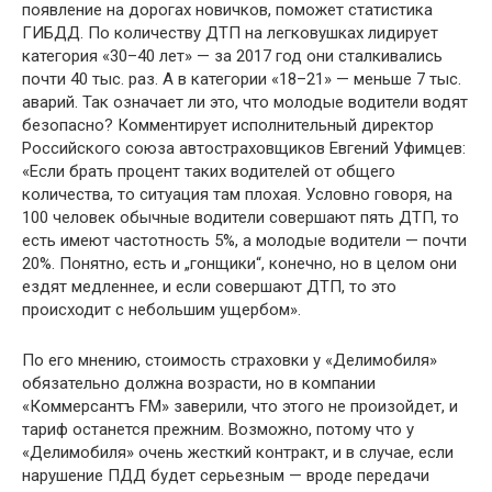
появление на дорогах новичков, поможет статистика
ГИБДД. По количеству ДТП на легковушках лидирует
категория «30–40 лет» — за 2017 год они сталкивались
почти 40 тыс. раз. А в категории «18–21» — меньше 7 тыс.
аварий. Так означает ли это, что молодые водители водят
безопасно? Комментирует исполнительный директор
Российского союза автостраховщиков Евгений Уфимцев:
«Если брать процент таких водителей от общего
количества, то ситуация там плохая. Условно говоря, на
100 человек обычные водители совершают пять ДТП, то
есть имеют частотность 5%, а молодые водители — почти
20%. Понятно, есть и „гонщики“, конечно, но в целом они
ездят медленнее, и если совершают ДТП, то это
происходит с небольшим ущербом».
По его мнению, стоимость страховки у «Делимобиля»
обязательно должна возрасти, но в компании
«Коммерсантъ FM» заверили, что этого не произойдет, и
тариф останется прежним. Возможно, потому что у
«Делимобиля» очень жесткий контракт, и в случае, если
нарушение ПДД будет серьезным — вроде передачи