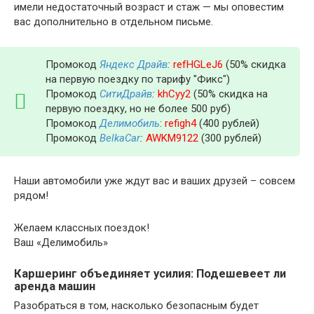
имели недостаточный возраст и стаж — мы оповестим
вас дополнительно в отдельном письме.
Промокод
Яндекс Драйв
:
refHGLeJ6
(50% скидка
на первую поездку по тарифу "Фикс")
Промокод
СитиДрайв
:
khCyy2
(50% скидка на
первую поездку, но не более 500 руб)
Промокод
Делимобиль
:
refigh4
(400 рублей)
Промокод
BelkaCar
:
AWKM9122
(300 рублей)
Наши автомобили уже ждут вас и ваших друзей – совсем
рядом!
Желаем классных поездок!
Ваш «Делимобиль»
Каршеринг объединяет усилия: Подешевеет ли
аренда машин
Разобраться в том, насколько безопасным будет