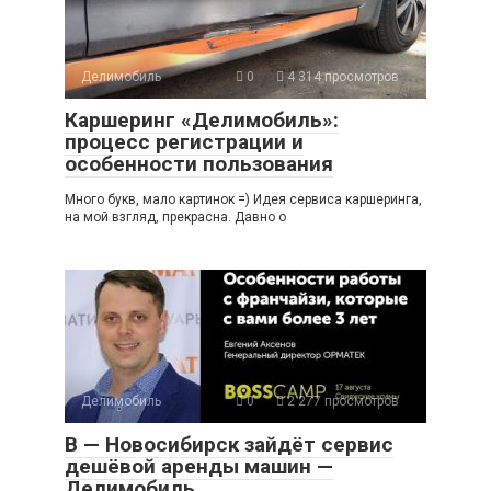
Делимобиль
0
4 314 просмотров
Каршеринг «Делимобиль»:
процесс регистрации и
особенности пользования
Много букв, мало картинок =) Идея сервиса каршеринга,
на мой взгляд, прекрасна. Давно о
Делимобиль
0
2 277 просмотров
В — Новосибирск зайдёт сервис
дешёвой аренды машин —
Делимобиль