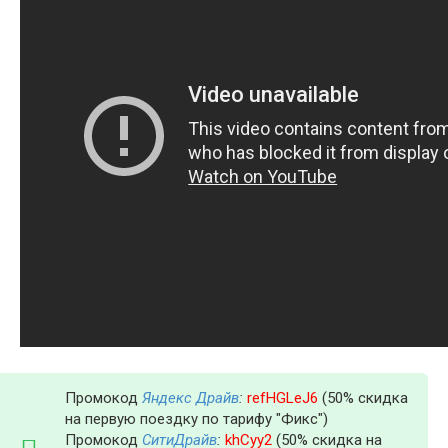
Промокод
Яндекс Драйв
:
refHGLeJ6
(50% скидка
на первую поездку по тарифу "Фикс")
Промокод
СитиДрайв
:
khCyy2
(50% скидка на