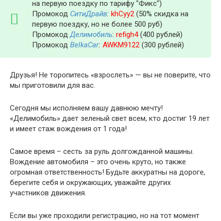
на первую поездку по тарифу "Фикс")
Промокод
СитиДрайв
:
khCyy2
(50% скидка на
первую поездку, но не более 500 руб)
Промокод
Делимобиль
:
refigh4
(400 рублей)
Промокод
BelkaCar
:
AWKM9122
(300 рублей)
Друзья! Не торопитесь «взрослеть» — вы не поверите, что
мы приготовили для вас.
Сегодня мы исполняем вашу давнюю мечту!
«Делимобиль» дает зеленый свет всем, кто достиг 19 лет
и имеет стаж вождения от 1 года!
Самое время – сесть за руль долгожданной машины.
Вождение автомобиля – это очень круто, но также
огромная ответственность! Будьте аккуратны на дороге,
берегите себя и окружающих, уважайте других
участников движения.
Если вы уже проходили регистрацию, но на тот момент