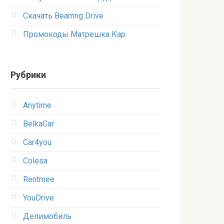
Скачать Beamng Drive
Промокоды Матрешка Кар
Рубрики
Anytime
BelkaCar
Car4you
Colesa
Rentmee
YouDrive
Делимобиль