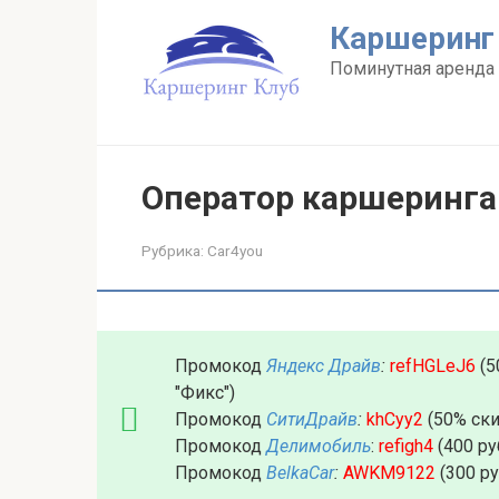
Перейти
Каршеринг
к
контенту
Поминутная аренда 
Оператор каршеринга
Рубрика:
Car4you
Промокод
Яндекс Драйв
:
refHGLeJ6
(5
"Фикс")
Промокод
СитиДрайв
:
khCyy2
(50% ски
Промокод
Делимобиль
:
refigh4
(400 ру
Промокод
BelkaCar
:
AWKM9122
(300 р