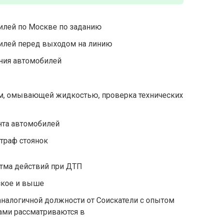
илей по Москве по заданию
билей перед выходом на линию
яния автомобилей
м, омывающей жидкостью, проверка технических
нта автомобилей
траф стоянок
итма действий при ДТП
ское и выше
налогичной должности от Соискатели с опытом
ами рассматриваются в