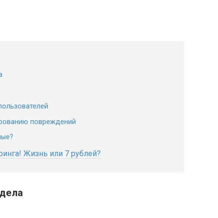
а
пользователей
рованию повреждений
ные?
инга! Жизнь или 7 рублей?
тдела