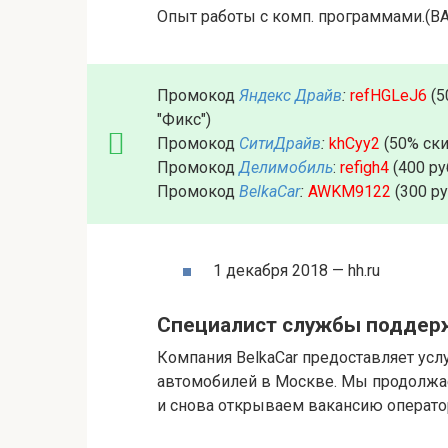
Опыт работы с комп. программами.(
Промокод
Яндекс Драйв
:
refHGLeJ6
(5
"Фикс")
Промокод
СитиДрайв
:
khCyy2
(50% ски
Промокод
Делимобиль
:
refigh4
(400 ру
Промокод
BelkaCar
:
AWKM9122
(300 р
1 декабря 2018 — hh.ru
Специалист службы поддер
Компания BelkaCar предоставляет усл
автомобилей в Москве. Мы продолжа
и снова открываем вакансию операто