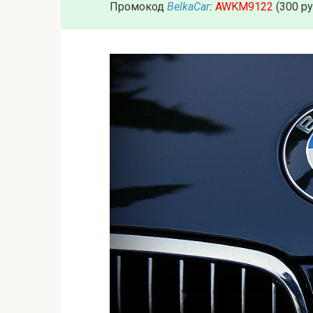
Промокод
BelkaCar
:
AWKM9122
(300 р