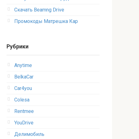
Скачать Beamng Drive
Промокоды Матрешка Кар
Рубрики
Anytime
BelkaCar
Car4you
Colesa
Rentmee
YouDrive
Делимобиль