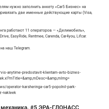
елям нужно заполнить анкету «Car5 Бизнес» на
 привязать две именные действующие карты (Visa,
нга работают 11 операторов — «Делимобиль»,
Drive, EasyRide, Rentmee, Carenda, Car4you, Lifcar.
на наш Telegram.
ervis-anytime-predostavit-klientam-avto-biznes-
leek.xl?mTitle=&amp,mDesc=&amp,mImg=
s/operator-karsheringa-car5-popolnil-park-
z-nakleek
 механика. #5 ЭРА-ГЛОНАСС