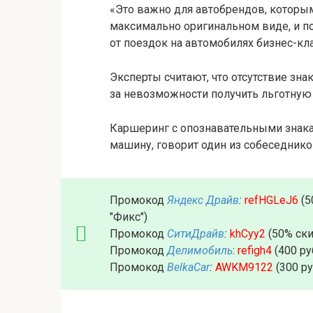
«Это важно для автобрендов, которы
максимально оригинальном виде, и п
от поездок на автомобилях бизнес-кла
Эксперты считают, что отсутствие зн
за невозможности получить льготную
Каршеринг с опознавательными знакам
машину, говорит один из собеседнико
Промокод
Яндекс Драйв
:
refHGLeJ6
(5
"Фикс")
Промокод
СитиДрайв
:
khCyy2
(50% ски
Промокод
Делимобиль
:
refigh4
(400 ру
Промокод
BelkaCar
:
AWKM9122
(300 р