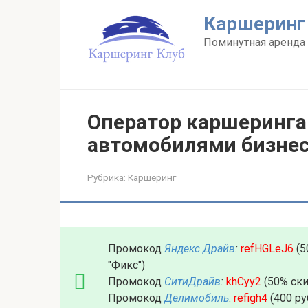
Перейти
Каршеринг
к
контенту
Поминутная аренда 
Оператор каршеринга
автомобилями бизнес
Рубрика:
Каршеринг
Промокод
Яндекс Драйв
:
refHGLeJ6
(5
"Фикс")
Промокод
СитиДрайв
:
khCyy2
(50% ски
Промокод
Делимобиль
:
refigh4
(400 ру