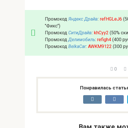
Промокод
Яндекс Драйв
:
refHGLeJ6
(5
"Фикс")
Промокод
СитиДрайв
:
khCyy2
(50% ски
Промокод
Делимобиль
:
refigh4
(400 ру
Промокод
BelkaCar
:
AWKM9122
(300 р
0
Понравилась стать
Вам также мо