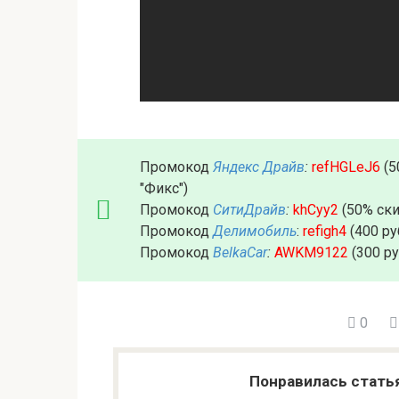
Промокод
Яндекс Драйв
:
refHGLeJ6
(5
"Фикс")
Промокод
СитиДрайв
:
khCyy2
(50% ски
Промокод
Делимобиль
:
refigh4
(400 ру
Промокод
BelkaCar
:
AWKM9122
(300 р
0
Понравилась стать