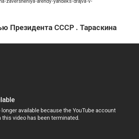
ona-zaversheniya-arendy-yandeks-drajva-v-
ью Президента СССР . Тараскина