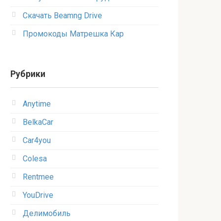
Скачать Beamng Drive
Промокоды Матрешка Кар
Рубрики
Anytime
BelkaCar
Car4you
Colesa
Rentmee
YouDrive
Делимобиль