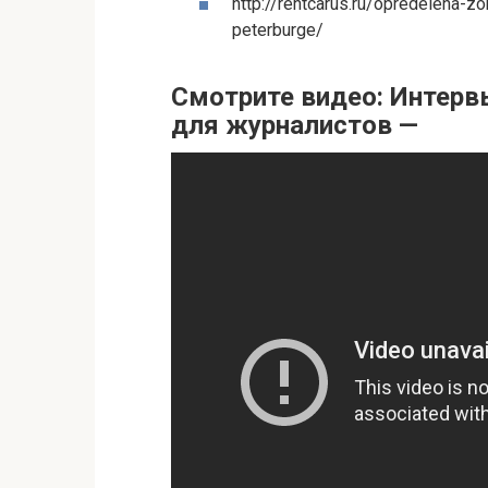
http://rentcarus.ru/opredelena-z
peterburge/
Смотрите видео: Интерв
для журналистов —