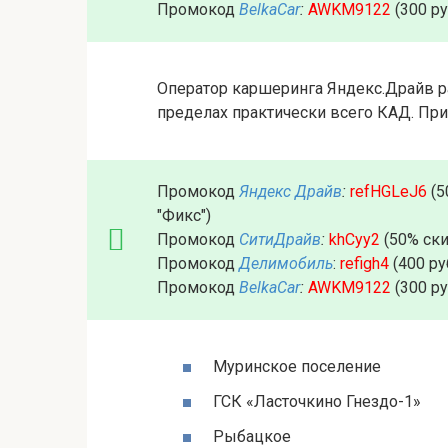
Промокод
BelkaCar
:
AWKM9122
(300 р
Оператор каршеринга Яндекс.Драйв р
пределах практически всего КАД. При
Промокод
Яндекс Драйв
:
refHGLeJ6
(5
"Фикс")
Промокод
СитиДрайв
:
khCyy2
(50% ски
Промокод
Делимобиль
:
refigh4
(400 ру
Промокод
BelkaCar
:
AWKM9122
(300 р
Муринское поселение
ГСК «Ласточкино Гнездо-1»
Рыбацкое