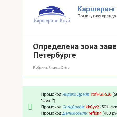
Перейти
Каршеринг
к
контенту
Поминутная аренда 
Определена зона зав
Петербурге
Рубрика:
Яндекс.Drive
Промокод
Яндекс Драйв
:
refHGLeJ6
(5
"Фикс")
Промокод
СитиДрайв
:
khCyy2
(50% ски
Промокод
Делимобиль
:
refigh4
(400 ру