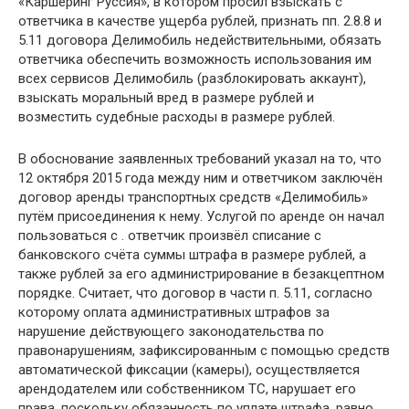
«Каршеринг Руссия», в котором просил взыскать с
ответчика в качестве ущерба рублей, признать пп. 2.8.8 и
5.11 договора Делимобиль недействительными, обязать
ответчика обеспечить возможность использования им
всех сервисов Делимобиль (разблокировать аккаунт),
взыскать моральный вред в размере рублей и
возместить судебные расходы в размере рублей.
В обоснование заявленных требований указал на то, что
12 октября 2015 года между ним и ответчиком заключён
договор аренды транспортных средств «Делимобиль»
путём присоединения к нему. Услугой по аренде он начал
пользоваться с . ответчик произвёл списание с
банковского счёта суммы штрафа в размере рублей, а
также рублей за его администрирование в безакцептном
порядке. Считает, что договор в части п. 5.11, согласно
которому оплата административных штрафов за
нарушение действующего законодательства по
правонарушениям, зафиксированным с помощью средств
автоматической фиксации (камеры), осуществляется
арендодателем или собственником ТС, нарушает его
права, поскольку обязанность по уплате штрафа, равно