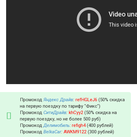
Промокод
Яндекс Драйв
:
refHGLeJ6
(50% скидка
на первую поездку по тарифу "Фикс")
Промокод
СитиДрайв
:
khCyy2
(50% скидка на
первую поездку, но не более 500 руб)
Промокод
Делимобиль
:
refigh4
(400 рублей)
Промокод
BelkaCar
:
AWKM9122
(300 рублей)