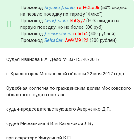
Промокод
Яндекс Драйв
:
refHGLeJ6
(50% скидка
на первую поездку по тарифу "Фикс")
Промокод
СитиДрайв
:
khCyy2
(50% скидка на
первую поездку, но не более 500 руб)
Промокод
Делимобиль
:
refigh4
(400 рублей)
Промокод
BelkaCar
:
AWKM9122
(300 рублей)
Судья Иванова Е.А. Дело № 33-15340/2017
г. Красногорск Московской области 22 мая 2017 года
Судебная коллегия по гражданским делам Московского
областного суда в составе:
судьи-председательствующего Аверченко Д.Г.,
судей Мирошкина В.В. и Катыховой Л.В.,
при секретаре Жигулиной К.П. ,