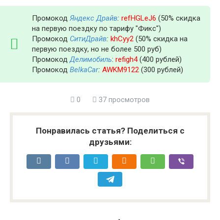
Промокод
Яндекс Драйв
:
refHGLeJ6
(50% скидка
на первую поездку по тарифу "Фикс")
Промокод
СитиДрайв
:
khCyy2
(50% скидка на
первую поездку, но не более 500 руб)
Промокод
Делимобиль
:
refigh4
(400 рублей)
Промокод
BelkaCar
:
AWKM9122
(300 рублей)
0
37 просмотров
Понравилась статья? Поделиться с
друзьями: