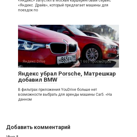
«Яндекс» запустил в Москве каршеринговый сервис
«Яндекс. Драйв», который предлагает машины для
поездок по
Яндекс.Drive
0
1 665 просмотров
Яндекс убрал Porsche, Матрешкар
добавил BMW
В фильтрах приложения YouDrive больше нет
возможности выбрать для аренды машины Car5. «На
данном
Добавить комментарий
Имя
*