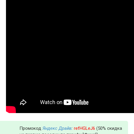
Промокод
Яндекс Драйв
:
refHGLeJ6
(50% скидка