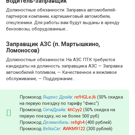
Водитель-заправщик
Должностные обязанности: Заправка автомобилей-
партнеров компании, картишинговый автомобили,
спецтехники. Для работы вам будут выданы в аренду
бензовозы, оборудованные…
Заправщик АЗС (п. Мартышкино,
Ломоносов)
Должностные обязанности: На АЗС ПТК требуются
кандидаты на должность заправщика АЗС — Заправка
автомобилей топливом, — Качественное и вежливое
обслуживание, — Поддержание…
Промокод
Яндекс Драйв
:
refHGLeJ6
(50% скидка
на первую поездку по тарифу "Фикс")
Промокод
СитиДрайв
:
khCyy2
(50% скидка на
первую поездку, но не более 500 руб)
Промокод
Делимобиль
:
refigh4
(400 рублей)
Промокод
BelkaCar
:
AWKM9122
(300 рублей)