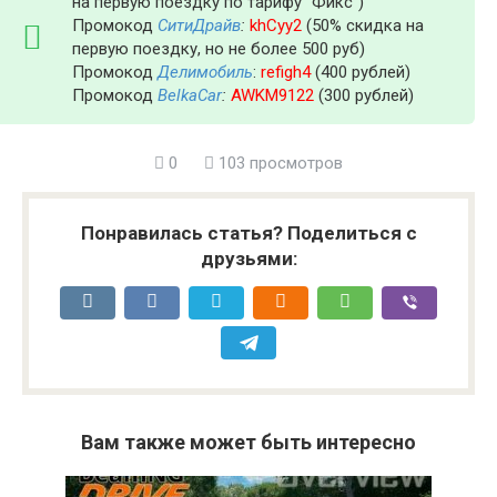
на первую поездку по тарифу "Фикс")
Промокод
СитиДрайв
:
khCyy2
(50% скидка на
первую поездку, но не более 500 руб)
Промокод
Делимобиль
:
refigh4
(400 рублей)
Промокод
BelkaCar
:
AWKM9122
(300 рублей)
0
103 просмотров
Понравилась статья? Поделиться с
друзьями:
Вам также может быть интересно