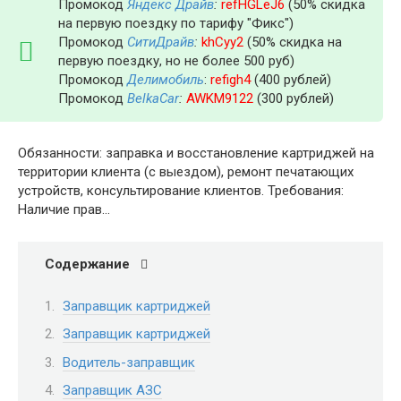
Промокод
Яндекс Драйв
:
refHGLeJ6
(50% скидка
на первую поездку по тарифу "Фикс")
Промокод
СитиДрайв
:
khCyy2
(50% скидка на
первую поездку, но не более 500 руб)
Промокод
Делимобиль
:
refigh4
(400 рублей)
Промокод
BelkaCar
:
AWKM9122
(300 рублей)
Обязанности: заправка и восстановление картриджей на
территории клиента (с выездом), ремонт печатающих
устройств, консультирование клиентов. Требования:
Наличие прав…
Содержание
Заправщик картриджей
Заправщик картриджей
Водитель-заправщик
Заправщик АЗС