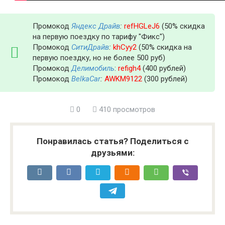
Промокод
Яндекс Драйв
:
refHGLeJ6
(50% скидка
на первую поездку по тарифу "Фикс")
Промокод
СитиДрайв
:
khCyy2
(50% скидка на
первую поездку, но не более 500 руб)
Промокод
Делимобиль
:
refigh4
(400 рублей)
Промокод
BelkaCar
:
AWKM9122
(300 рублей)
0
410 просмотров
Понравилась статья? Поделиться с
друзьями: