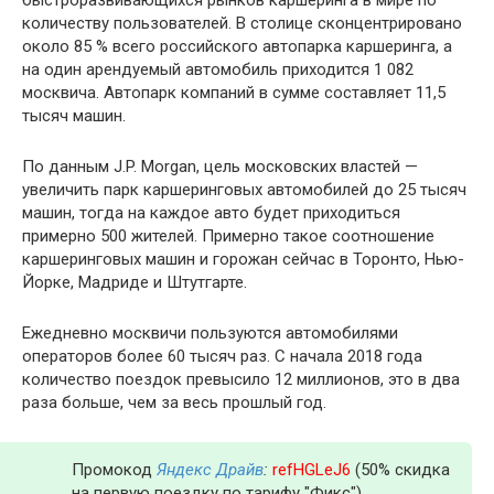
быстроразвивающихся рынков каршеринга в мире по
количеству пользователей. В столице сконцентрировано
около 85 % всего российского автопарка каршеринга, а
на один арендуемый автомобиль приходится 1 082
москвича. Автопарк компаний в сумме составляет 11,5
тысяч машин.
По данным J.P. Morgan, цель московских властей —
увеличить парк каршеринговых автомобилей до 25 тысяч
машин, тогда на каждое авто будет приходиться
примерно 500 жителей. Примерно такое соотношение
каршеринговых машин и горожан сейчас в Торонто, Нью-
Йорке, Мадриде и Штутгарте.
Ежедневно москвичи пользуются автомобилями
операторов более 60 тысяч раз. С начала 2018 года
количество поездок превысило 12 миллионов, это в два
раза больше, чем за весь прошлый год.
Промокод
Яндекс Драйв
:
refHGLeJ6
(50% скидка
на первую поездку по тарифу "Фикс")