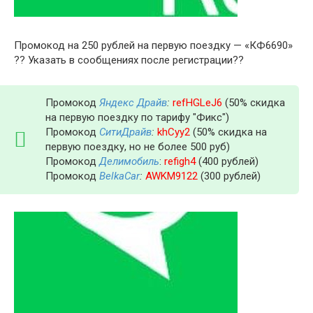
Промокод на 250 рублей на первую поездку — «КФ6690»
?? Указать в сообщениях после регистрации??
Промокод
Яндекс Драйв
:
refHGLeJ6
(50% скидка
на первую поездку по тарифу "Фикс")
Промокод
СитиДрайв
:
khCyy2
(50% скидка на
первую поездку, но не более 500 руб)
Промокод
Делимобиль
:
refigh4
(400 рублей)
Промокод
BelkaCar
:
AWKM9122
(300 рублей)