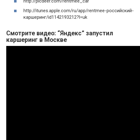
http://picdeer.com/rentmee_car
http://itunes.apple.com/ru/app/rentmee-российский-
каршеринг/id1142193212?l=uk
Смотрите видео: “Яндекс” запустил
каршеринг в Москве