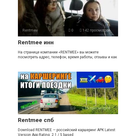
Rentmee
0
142 просмотров
Rentmee инн
На странице компании «RENTMEE» вы можете
посмотреть адрес, телефон, время работы, отзывы и как
Rentmee
0
85 просмотров
Rentmee спб
Download RENTMEE — российский каршеринг APK Latest
Version App Rating: 2.1 / 5 based