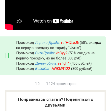
Промокод
Яндекс Драйв
:
refHGLeJ6
(50% скидка
на первую поездку по тарифу "Фикс")
Промокод
СитиДрайв
:
khCyy2
(50% скидка на
первую поездку, но не более 500 руб)
Промокод
Делимобиль
:
refigh4
(400 рублей)
Промокод
BelkaCar
:
AWKM9122
(300 рублей)
0
124 просмотров
Понравилась статья? Поделиться с
друзьями: