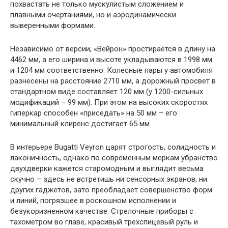
похвастать не только мускулистым сложением и
плавными очертаниями, но и аэродинамически
выверенными формами.
Независимо от версии, «Вейрон» простирается в длину на
4462 мм, а его ширина и высоте укладываются в 1998 мм
и 1204 мм соответственно. Колесные пары у автомобиля
разнесены на расстояние 2710 мм, а дорожный просвет в
стандартном виде составляет 120 мм (у 1200-сильных
модификаций – 99 мм). При этом на высоких скоростях
гиперкар способен «приседать» на 50 мм – его
минимальный клиренс достигает 65 мм.
В интерьере Bugatti Veyron царят строгость, солидность и
лаконичность, однако по современным меркам убранство
двухдверки кажется старомодным и выглядит весьма
скучно – здесь не встретишь ни сенсорных экранов, ни
других гаджетов, зато преобладает совершенство форм
и линий, погрязшее в роскошном исполнении и
безукоризненном качестве. Стрелочные приборы с
тахометром во главе, красивый трехспицевый руль и