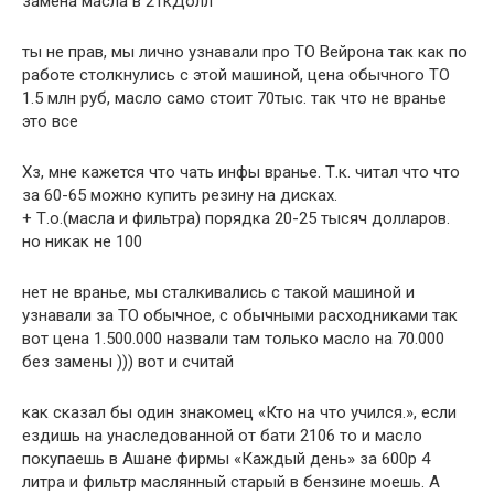
замена масла в 21кДолл
ты не прав, мы лично узнавали про ТО Вейрона так как по
работе столкнулись с этой машиной, цена обычного ТО
1.5 млн руб, масло само стоит 70тыс. так что не вранье
это все
Хз, мне кажется что чать инфы вранье. Т.к. читал что что
за 60-65 можно купить резину на дисках.
+ Т.о.(масла и фильтра) порядка 20-25 тысяч долларов.
но никак не 100
нет не вранье, мы сталкивались с такой машиной и
узнавали за ТО обычное, с обычными расходниками так
вот цена 1.500.000 назвали там только масло на 70.000
без замены ))) вот и считай
как сказал бы один знакомец «Кто на что учился.», если
ездишь на унаследованной от бати 2106 то и масло
покупаешь в Ашане фирмы «Каждый день» за 600р 4
литра и фильтр маслянный старый в бензине моешь. А