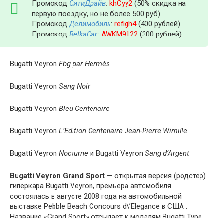
Промокод
СитиДрайв
:
khCyy2
(50% скидка на
первую поездку, но не более 500 руб)
Промокод
Делимобиль
:
refigh4
(400 рублей)
Промокод
BelkaCar
:
AWKM9122
(300 рублей)
Bugatti Veyron
Fbg par Hermès
Bugatti Veyron
Sang Noir
Bugatti Veyron
Bleu Centenaire
Bugatti Veyron
L’Edition Centenaire Jean-Pierre Wimille
Bugatti Veyron
Nocturne
и Bugatti Veyron
Sang d’Argent
Bugatti Veyron Grand Sport
— открытая версия (родстер)
гиперкара Bugatti Veyron, премьера автомобиля
состоялась в августе 2008 года на автомобильной
выставке Pebble Beach Concours d\’Elegance в США .
Название «Grand Sport» отсылает к моделям Bugatti Type