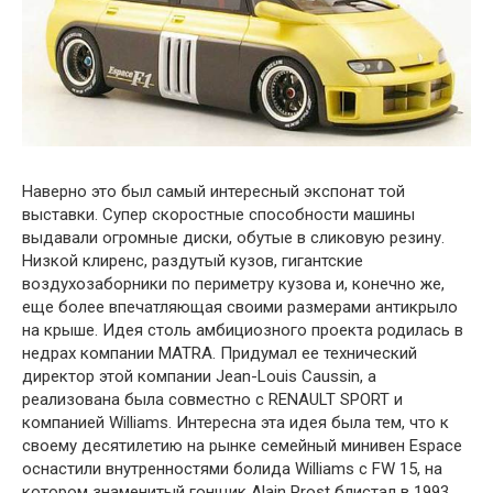
Наверно это был самый интересный экспонат той
выставки. Супер скоростные способности машины
выдавали огромные диски, обутые в сликовую резину.
Низкой клиренс, раздутый кузов, гигантские
воздухозаборники по периметру кузова и, конечно же,
еще более впечатляющая своими размерами антикрыло
на крыше. Идея столь амбициозного проекта родилась в
недрах компании MATRA. Придумал ее технический
директор этой компании Jean-Louis Caussin, а
реализована была совместно с RENAULT SPORT и
компанией Williams. Интересна эта идея была тем, что к
своему десятилетию на рынке семейный минивен Espace
оснастили внутренностями болида Williams с FW 15, на
котором знаменитый гонщик Alain Prost блистал в 1993