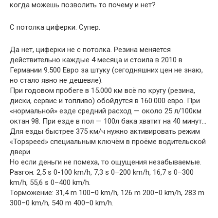
когда можешь позволить то почему и нет?
С потолка циферки. Супер.
Да нет, циферки не с потолка. Резина меняется
действительно каждые 4 месяца и стоила в 2010 в
Германии 9.500 Евро за штуку (сегодняшних цен не знаю,
но стало явно не дешевле).
При годовом пробеге в 15.000 км всё по кругу (резина,
диски, сервис и топливо) обойдутся в 160.000 евро. При
«нормальной» езде средний расход — около 25 л/100км
октан 98. При езде в пол — 100л бака хватит на 40 минут…
Для езды быстрее 375 км/ч нужно активировать режим
«Topspeed» специальным ключём в проёме водительской
двери.
Но если деньги не помеха, то ощущения незабываемые.
Разгон: 2,5 s 0-100 km/h, 7,3 s 0–200 km/h, 16,7 s 0–300
km/h, 55,6 s 0–400 km/h.
Торможение: 31,4 m 100–0 km/h, 126 m 200–0 km/h, 283 m
300–0 km/h, 540 m 400–0 km/h.