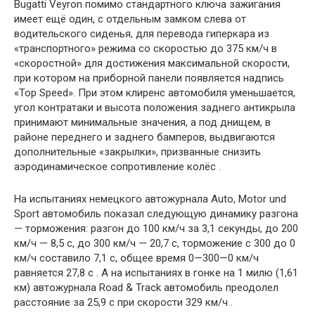
Bugatti Veyron помимо стандартного ключа зажигания
имеет ещё один, с отдельным замком слева от
водительского сиденья, для перевода гиперкара из
«транспортного» режима со скоростью до 375 км/ч в
«скоростной» для достижения максимальной скорости,
при котором на приборной панели появляется надпись
«Top Speed». При этом клиренс автомобиля уменьшается,
угол контратаки и высота положения заднего антикрыла
принимают минимальные значения, а под днищем, в
районе переднего и заднего бамперов, выдвигаются
дополнительные «закрылки», призванные снизить
аэродинамическое сопротивление колёс .
На испытаниях немецкого автожурнала Auto, Motor und
Sport автомобиль показал следующую динамику разгона
— торможения: разгон до 100 км/ч за 3,1 секунды, до 200
км/ч — 8,5 с, до 300 км/ч — 20,7 с, торможение с 300 до 0
км/ч составило 7,1 с, общее время 0—300—0 км/ч
равняется 27,8 с . А на испытаниях в гонке на 1 милю (1,61
км) автожурнала Road & Track автомобиль преодолел
расстояние за 25,9 с при скорости 329 км/ч .