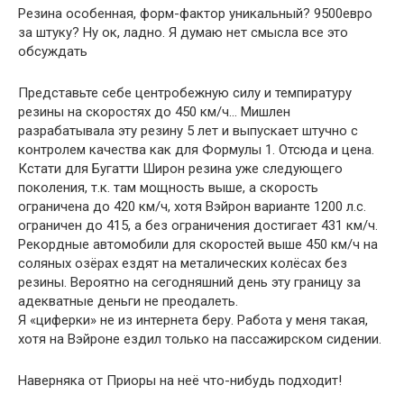
Резина особенная, форм-фактор уникальный? 9500евро
за штуку? Ну ок, ладно. Я думаю нет смысла все это
обсуждать
Представьте себе центробежную силу и темпиратуру
резины на скоростях до 450 км/ч… Мишлен
разрабатывала эту резину 5 лет и выпускает штучно с
контролем качества как для Формулы 1. Отсюда и цена.
Кстати для Бугатти Широн резина уже следующего
поколения, т.к. там мощность выше, а скорость
ограничена до 420 км/ч, хотя Вэйрон варианте 1200 л.с.
ограничен до 415, а без ограничения достигает 431 км/ч.
Рекордные автомобили для скоростей выше 450 км/ч на
соляных озёрах ездят на металических колёсах без
резины. Вероятно на сегодняшний день эту границу за
адекватные деньги не преодалеть.
Я «циферки» не из интернета беру. Работа у меня такая,
хотя на Вэйроне ездил только на пассажирском сидении.
Наверняка от Приоры на неё что-нибудь подходит!