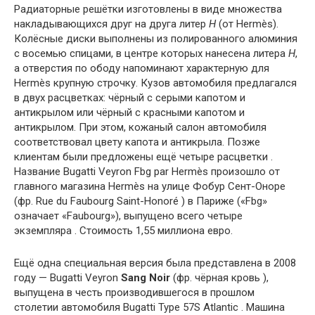
Радиаторные решётки изготовлены в виде множества
накладывающихся друг на друга литер
Н
(от Hermès).
Колёсные диски выполнены из полированного алюминия
с восемью спицами, в центре которых нанесена литера
Н
,
а отверстия по ободу напоминают характерную для
Hermès крупную строчку. Кузов автомобиля предлагался
в двух расцветках: чёрный с серыми капотом и
антикрылом или чёрный с красными капотом и
антикрылом. При этом, кожаный салон автомобиля
соответствовал цвету капота и антикрыла. Позже
клиентам были предложены ещё четыре расцветки .
Название Bugatti Veyron Fbg par Hermès произошло от
главного магазина Hermès на улице Фобур Сент-Оноре
(фр. Rue du Faubourg Saint-Honoré ) в Париже («Fbg»
означает «Faubourg»), выпущено всего четыре
экземпляра . Стоимость 1,55 миллиона евро.
Ещё одна специальная версия была представлена в 2008
году — Bugatti Veyron
Sang Noir
(фр. чёрная кровь ),
выпущена в честь производившегося в прошлом
столетии автомобиля Bugatti Type 57S Atlantic . Машина