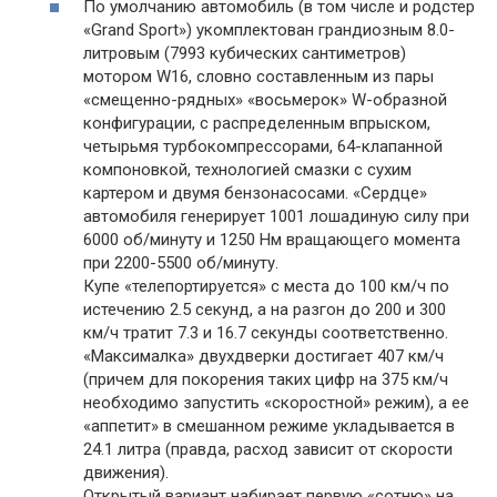
По умолчанию автомобиль (в том числе и родстер
«Grand Sport») укомплектован грандиозным 8.0-
литровым (7993 кубических сантиметров)
мотором W16, словно составленным из пары
«смещенно-рядных» «восьмерок» W-образной
конфигурации, с распределенным впрыском,
четырьмя турбокомпрессорами, 64-клапанной
компоновкой, технологией смазки с сухим
картером и двумя бензонасосами. «Сердце»
автомобиля генерирует 1001 лошадиную силу при
6000 об/минуту и 1250 Нм вращающего момента
при 2200-5500 об/минуту.
Купе «телепортируется» с места до 100 км/ч по
истечению 2.5 секунд, а на разгон до 200 и 300
км/ч тратит 7.3 и 16.7 секунды соответственно.
«Максималка» двухдверки достигает 407 км/ч
(причем для покорения таких цифр на 375 км/ч
необходимо запустить «скоростной» режим), а ее
«аппетит» в смешанном режиме укладывается в
24.1 литра (правда, расход зависит от скорости
движения).
Открытый вариант набирает первую «сотню» на