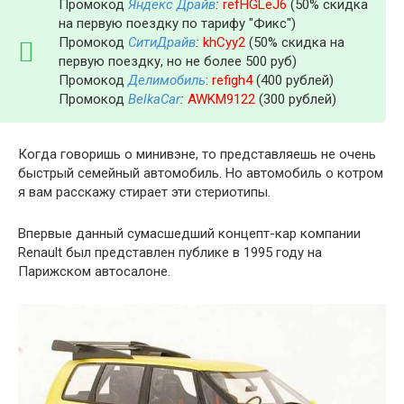
Промокод
Яндекс Драйв
:
refHGLeJ6
(50% скидка
на первую поездку по тарифу "Фикс")
Промокод
СитиДрайв
:
khCyy2
(50% скидка на
первую поездку, но не более 500 руб)
Промокод
Делимобиль
:
refigh4
(400 рублей)
Промокод
BelkaCar
:
AWKM9122
(300 рублей)
Когда говоришь о минивэне, то представляешь не очень
быстрый семейный автомобиль. Но автомобиль о котром
я вам расскажу стирает эти стериотипы.
Впервые данный сумасшедший концепт-кар компании
Renault был представлен публике в 1995 году на
Парижском автосалоне.