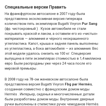
Специальные версии Править
На франкфуртском автосалоне в 2007 году была
представлена эксклюзивная версия гиперкара
количеством пять экземпляров Bugatti Veyron
Pur Sang
(фр. чистокровный ) . Кузов автомобиля не стали
покрывать краской и лаком, а оставили его из «чистых»
материалов — алюминия и чёрного неокрашенного
углепластика. Капот, крыша и задняя панель выполнены
из углепластика, а бока автомобиля — из алюминия. Вес
этой модели удалось снизить на 100 кг. Спецверсия
выпущена в пяти экземплярах стоимостью в 1,4 миллиона
евро. Были распроданы уже через 24 часа после его
мировой премьеры .
В 2008 году на 78-ом женевском автосалоне была
представлена версия Bugatti Veyron
Fbg par Hermès
,
созданная совместно с французским домом моды
Hermès . Интерьер, сиденья и многочисленные детали
были разработаны домом моды. Внутренние дверные
ручки выполнены в стилистике ручек чемоданов Hermès.