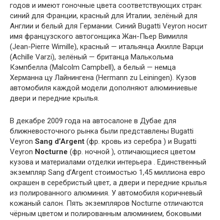
годов и имеют гоночные цвета соответствующих стран:
синий для Франции, красный для Италии, зелёный для
Англии и белый для Германии. Синий Bugatti Veyron носит
имя французского автогонщика Жан-Пьер Вимилля
(Jean-Pierre Wimille), красный — итальянца Акилле Варци
(Achille Varzi), зелёный — британца Малькольма
Кэмпбелла (Malcolm Campbell), а белый — немца
Херманна цу Лайнингена (Hermann zu Leiningen). Кузов
автомобиля каждой модели дополняют алюминиевые
двери и передние крылья.
В декабре 2009 года на автосалоне в Дубае для
ближневосточного рынка были представлены Bugatti
Veyron
Sang d’Argent
(фр. кровь из серебра ) и Bugatti
Veyron
Nocturne
(фр. ночной ), отличающиеся цветом
кузова и материалами отделки интерьера . Единственный
экземпляр Sang d’Argent стоимостью 1,45 миллиона евро
окрашен в серебристый цвет, а двери и передние крылья
из полированного алюминия. У автомобиля коричневый
кожаный салон. Пять экземпляров Nocturne отличаются
чёрным цветом и полированным алюминием, боковыми