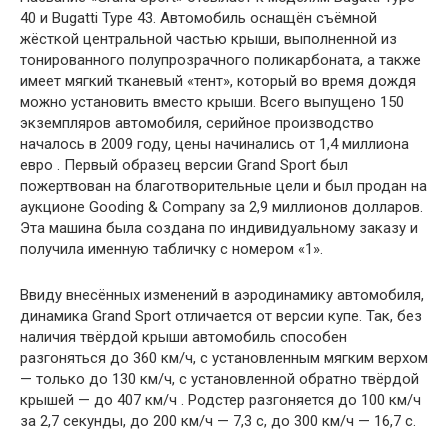
40 и Bugatti Type 43. Автомобиль оснащён съёмной
жёсткой центральной частью крыши, выполненной из
тонированного полупрозрачного поликарбоната, а также
имеет мягкий тканевый «тент», который во время дождя
можно установить вместо крыши. Всего выпущено 150
экземпляров автомобиля, серийное производство
началось в 2009 году, цены начинались от 1,4 миллиона
евро . Первый образец версии Grand Sport был
пожертвован на благотворительные цели и был продан на
аукционе Gooding & Company за 2,9 миллионов долларов.
Эта машина была создана по индивидуальному заказу и
получила именную табличку с номером «1».
Ввиду внесённых изменений в аэродинамику автомобиля,
динамика Grand Sport отличается от версии купе. Так, без
наличия твёрдой крыши автомобиль способен
разгоняться до 360 км/ч, с установленным мягким верхом
— только до 130 км/ч, с установленной обратно твёрдой
крышей — до 407 км/ч . Родстер разгоняется до 100 км/ч
за 2,7 секунды, до 200 км/ч — 7,3 с, до 300 км/ч — 16,7 с.