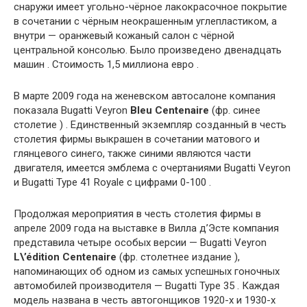
снаружи имеет угольно-чёрное лакокрасочное покрытие
в сочетании с чёрным неокрашенным углепластиком, а
внутри — оранжевый кожаный салон с чёрной
центральной консолью. Было произведено двенадцать
машин . Стоимость 1,5 миллиона евро .
В марте 2009 года на женевском автосалоне компания
показала Bugatti Veyron
Bleu Centenaire
(фр. синее
столетие ) . Единственный экземпляр созданный в честь
столетия фирмы выкрашен в сочетании матового и
глянцевого синего, также синими являются части
двигателя, имеется эмблема с очертаниями Bugatti Veyron
и Bugatti Type 41 Royale с цифрами 0-100 .
Продолжая мероприятия в честь столетия фирмы в
апреле 2009 года на выставке в Вилла д’Эсте компания
представила четыре особых версии — Bugatti Veyron
L\’édition Centenaire
(фр. столетнее издание ),
напоминающих об одном из самых успешных гоночных
автомобилей производителя — Bugatti Type 35 . Каждая
модель названа в честь автогонщиков 1920-х и 1930-х