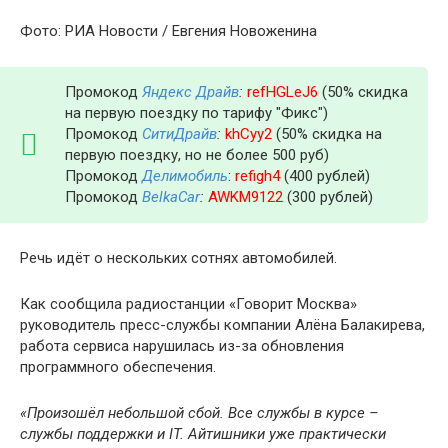
Фото: РИА Новости / Евгения Новоженина
Промокод
Яндекс Драйв
:
refHGLeJ6
(50% скидка
на первую поездку по тарифу "Фикс")
Промокод
СитиДрайв
:
khCyy2
(50% скидка на
первую поездку, но не более 500 руб)
Промокод
Делимобиль
:
refigh4
(400 рублей)
Промокод
BelkaCar
:
AWKM9122
(300 рублей)
Речь идёт о нескольких сотнях автомобилей.
Как сообщила радиостанции «Говорит Москва»
руководитель пресс-службы компании Алёна Балакирева,
работа сервиса нарушилась из-за обновления
программного обеспечения.
«Произошёл небольшой сбой. Все службы в курсе –
службы поддержки и IT. Айтишники уже практически