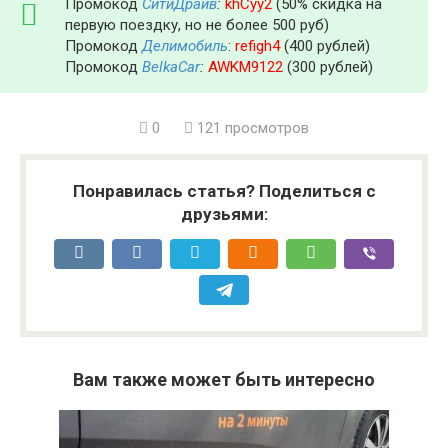
Промокод
СитиДрайв
:
khCyy2
(50% скидка на
первую поездку, но не более 500 руб)
Промокод
Делимобиль
:
refigh4
(400 рублей)
Промокод
BelkaCar
:
AWKM9122
(300 рублей)
0
121 просмотров
Понравилась статья? Поделиться с
друзьями:
Вам также может быть интересно