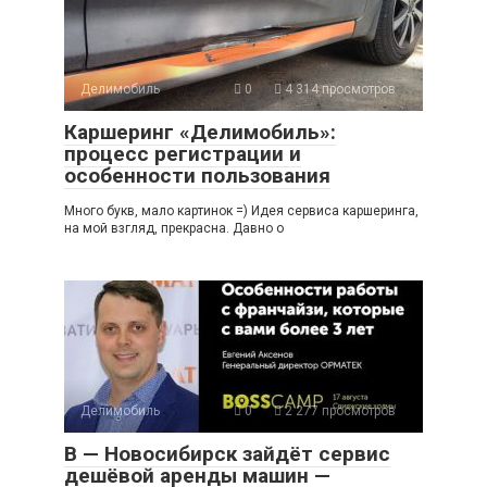
Делимобиль
0
4 314 просмотров
Каршеринг «Делимобиль»:
процесс регистрации и
особенности пользования
Много букв, мало картинок =) Идея сервиса каршеринга,
на мой взгляд, прекрасна. Давно о
Делимобиль
0
2 277 просмотров
В — Новосибирск зайдёт сервис
дешёвой аренды машин —