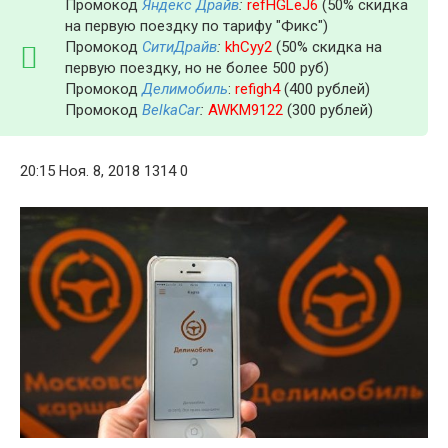
Промокод
Яндекс Драйв
:
refHGLeJ6
(50% скидка
на первую поездку по тарифу "Фикс")
Промокод
СитиДрайв
:
khCyy2
(50% скидка на
первую поездку, но не более 500 руб)
Промокод
Делимобиль
:
refigh4
(400 рублей)
Промокод
BelkaCar
:
AWKM9122
(300 рублей)
20:15 Ноя. 8, 2018 1314 0