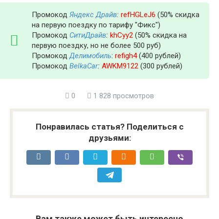
Промокод
Яндекс Драйв
:
refHGLeJ6
(50% скидка
на первую поездку по тарифу "Фикс")
Промокод
СитиДрайв
:
khCyy2
(50% скидка на
первую поездку, но не более 500 руб)
Промокод
Делимобиль
:
refigh4
(400 рублей)
Промокод
BelkaCar
:
AWKM9122
(300 рублей)
0
1 828 просмотров
Понравилась статья? Поделиться с
друзьями:
Вам также может быть интересно