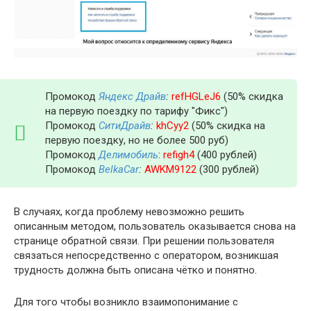
Промокод
Яндекс Драйв
:
refHGLeJ6
(50% скидка
на первую поездку по тарифу "Фикс")
Промокод
СитиДрайв
:
khCyy2
(50% скидка на
первую поездку, но не более 500 руб)
Промокод
Делимобиль
:
refigh4
(400 рублей)
Промокод
BelkaCar
:
AWKM9122
(300 рублей)
В случаях, когда проблему невозможно решить
описанным методом, пользователь оказывается снова на
странице обратной связи. При решении пользователя
связаться непосредственно с оператором, возникшая
трудность должна быть описана чётко и понятно.
Для того чтобы возникло взаимопонимание с