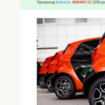
Промокод
BelkaCar
:
AWKM9122
(300 р