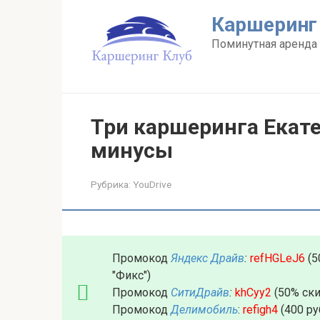
Перейти
Каршеринг
к
контенту
Поминутная аренда 
Три каршеринга Екат
минусы
Рубрика:
YouDrive
Промокод
Яндекс Драйв
:
refHGLeJ6
(5
"Фикс")
Промокод
СитиДрайв
:
khCyy2
(50% ски
Промокод
Делимобиль
:
refigh4
(400 ру