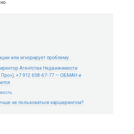
но.
ации или игнорирует проблему .
иректор Агентства Недвижимости
м Про»), +7 912 658-67-77 — ОБМАН и
ется
овость
 лучше не пользоваться каршерингом?