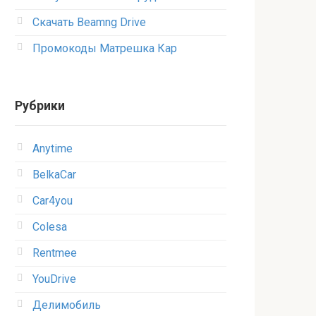
Скачать Beamng Drive
Промокоды Матрешка Кар
Рубрики
Anytime
BelkaCar
Car4you
Colesa
Rentmee
YouDrive
Делимобиль