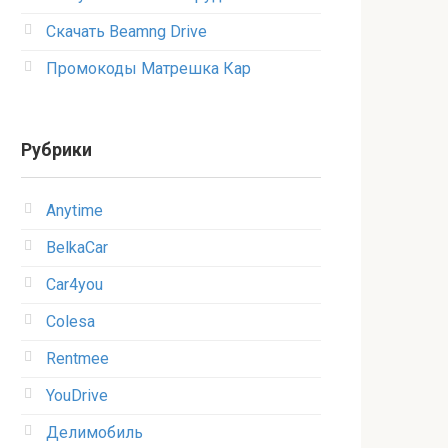
Скачать Beamng Drive
Промокоды Матрешка Кар
Рубрики
Anytime
BelkaCar
Car4you
Colesa
Rentmee
YouDrive
Делимобиль