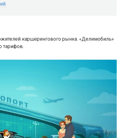
ий.
гожителей каршерингового рынка. «Делимобиль»
о тарифов.