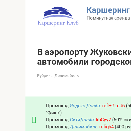
Перейти
Каршеринг
к
контенту
Поминутная аренда 
В аэропорту Жуковск
автомобили городско
Рубрика:
Делимобиль
Промокод
Яндекс Драйв
:
refHGLeJ6
(5
"Фикс")
Промокод
СитиДрайв
:
khCyy2
(50% ски
Промокод
Делимобиль
:
refigh4
(400 ру