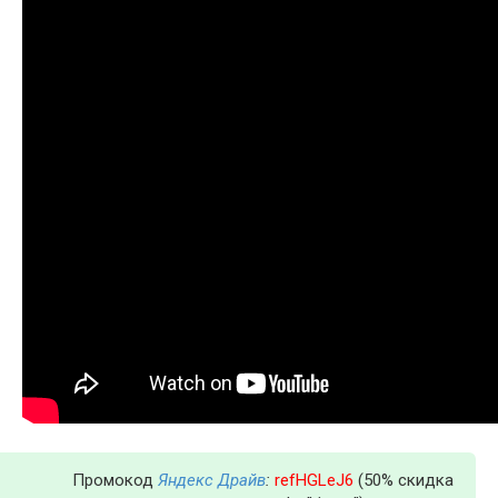
Промокод
Яндекс Драйв
:
refHGLeJ6
(50% скидка