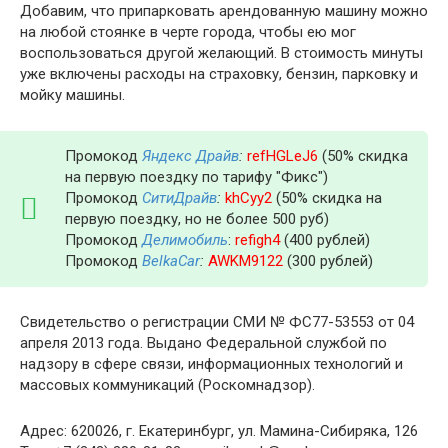
Добавим, что припарковать арендованную машину можно
на любой стоянке в черте города, чтобы ею мог
воспользоваться другой желающий. В стоимость минуты
уже включены расходы на страховку, бензин, парковку и
мойку машины.
Промокод
Яндекс Драйв
:
refHGLeJ6
(50% скидка
на первую поездку по тарифу "Фикс")
Промокод
СитиДрайв
:
khCyy2
(50% скидка на
первую поездку, но не более 500 руб)
Промокод
Делимобиль
:
refigh4
(400 рублей)
Промокод
BelkaCar
:
AWKM9122
(300 рублей)
Свидетельство о регистрации СМИ № ФС77-53553 от 04
апреля 2013 года. Выдано Федеральной службой по
надзору в сфере связи, информационных технологий и
массовых коммуникаций (Роскомнадзор).
Адрес: 620026, г. Екатеринбург, ул. Мамина-Сибиряка, 126