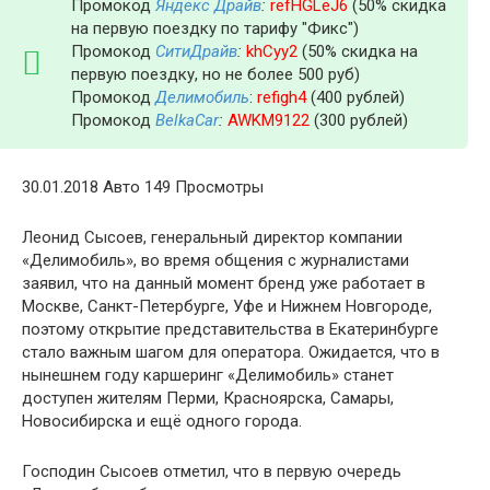
Промокод
Яндекс Драйв
:
refHGLeJ6
(50% скидка
на первую поездку по тарифу "Фикс")
Промокод
СитиДрайв
:
khCyy2
(50% скидка на
первую поездку, но не более 500 руб)
Промокод
Делимобиль
:
refigh4
(400 рублей)
Промокод
BelkaCar
:
AWKM9122
(300 рублей)
30.01.2018 Авто 149 Просмотры
Леонид Сысоев, генеральный директор компании
«Делимобиль», во время общения с журналистами
заявил, что на данный момент бренд уже работает в
Москве, Санкт-Петербурге, Уфе и Нижнем Новгороде,
поэтому открытие представительства в Екатеринбурге
стало важным шагом для оператора. Ожидается, что в
нынешнем году каршеринг «Делимобиль» станет
доступен жителям Перми, Красноярска, Самары,
Новосибирска и ещё одного города.
Господин Сысоев отметил, что в первую очередь