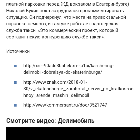
платной парковки перед ЖД вокзалом в Екатеринбурге)
Николай Букин пока затруднился прокомментировать
ситуацию. Он подчеркнул, что места на привокзальной
парковке немного, и там уже работает партнерская
служба такси: «Это коммерческий проект, который
составит некую конкуренцию службе такси».
Источники:
http://xn--90add3bahek.xn--p1ai/karshering-
delimobil-dobralsya-do-ekaterinburga/
http://www.znak.com/2018-01-
30/v_ekaterinburge_zarabotal_servis_po_kratkosroc
hnoy_arende_mashin_delimobil
http://www.kommersant.ru/doc/3521747
Смотрите видео: Делимобиль