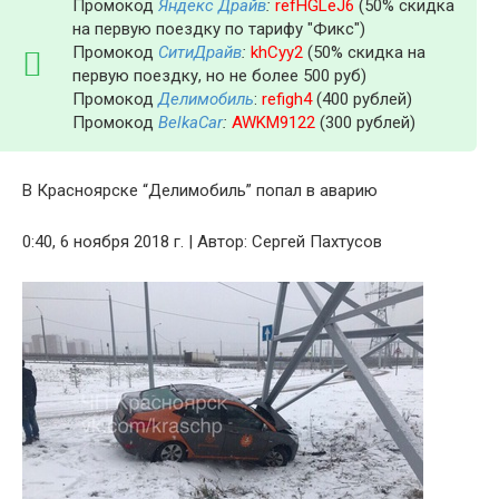
Промокод
Яндекс Драйв
:
refHGLeJ6
(50% скидка
на первую поездку по тарифу "Фикс")
Промокод
СитиДрайв
:
khCyy2
(50% скидка на
первую поездку, но не более 500 руб)
Промокод
Делимобиль
:
refigh4
(400 рублей)
Промокод
BelkaCar
:
AWKM9122
(300 рублей)
В Красноярске “Делимобиль” попал в аварию
0:40, 6 ноября 2018 г. | Автор: Сергей Пахтусов