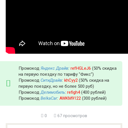
Промокод
Яндекс Драйв
:
refHGLeJ6
(50% скидка
на первую поездку по тарифу "Фикс")
Промокод
СитиДрайв
:
khCyy2
(50% скидка на
первую поездку, но не более 500 руб)
Промокод
Делимобиль
:
refigh4
(400 рублей)
Промокод
BelkaCar
:
AWKM9122
(300 рублей)
0
67 просмотров