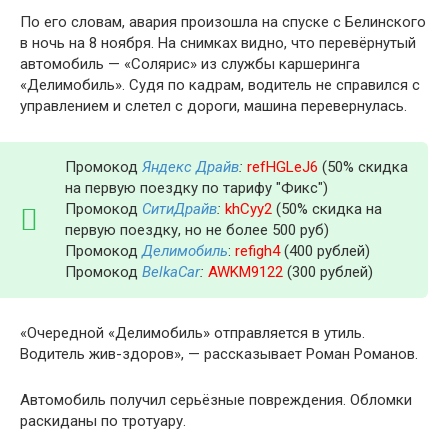
По его словам, авария произошла на спуске с Белинского
в ночь на 8 ноября. На снимках видно, что перевёрнутый
автомобиль — «Солярис» из службы каршеринга
«Делимобиль». Судя по кадрам, водитель не справился с
управлением и слетел с дороги, машина перевернулась.
Промокод
Яндекс Драйв
:
refHGLeJ6
(50% скидка
на первую поездку по тарифу "Фикс")
Промокод
СитиДрайв
:
khCyy2
(50% скидка на
первую поездку, но не более 500 руб)
Промокод
Делимобиль
:
refigh4
(400 рублей)
Промокод
BelkaCar
:
AWKM9122
(300 рублей)
«Очередной «Делимобиль» отправляется в утиль.
Водитель жив-здоров», — рассказывает Роман Романов.
Автомобиль получил серьёзные повреждения. Обломки
раскиданы по тротуару.