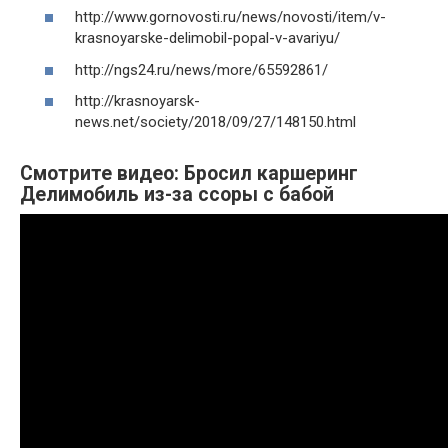
http://www.gornovosti.ru/news/novosti/item/v-
krasnoyarske-delimobil-popal-v-avariyu/
http://ngs24.ru/news/more/65592861/
http://krasnoyarsk-
news.net/society/2018/09/27/148150.html
Смотрите видео: Бросил каршеринг
Делимобиль из-за ссоры с бабой